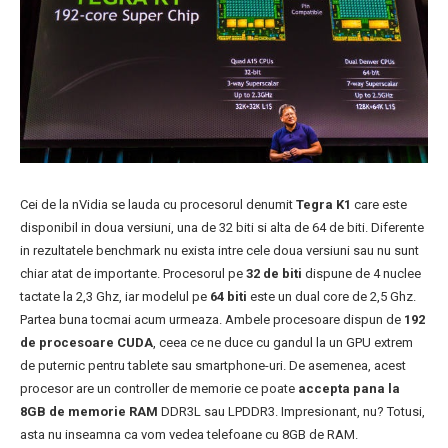
Cei de la nVidia se lauda cu procesorul denumit
Tegra K1
care este
disponibil in doua versiuni, una de 32 biti si alta de 64 de biti. Diferente
in rezultatele benchmark nu exista intre cele doua versiuni sau nu sunt
chiar atat de importante. Procesorul pe
32 de biti
dispune de 4 nuclee
tactate la 2,3 Ghz, iar modelul pe
64 biti
este un dual core de 2,5 Ghz.
Partea buna tocmai acum urmeaza. Ambele procesoare dispun de
192
de procesoare CUDA
, ceea ce ne duce cu gandul la un GPU extrem
de puternic pentru tablete sau smartphone-uri. De asemenea, acest
procesor are un controller de memorie ce poate
accepta pana la
8GB de memorie RAM
DDR3L sau LPDDR3. Impresionant, nu? Totusi,
asta nu inseamna ca vom vedea telefoane cu 8GB de RAM.