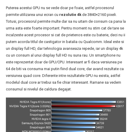
Puterea acestui GPU nu se vede doar pe foaie, astfel procesorul
permite utilizarea unui ecran cu
rezolutie 4k
de 3840×2160 pixeli.
Totusi, procesorul permite multe dar sa nu uitam de consum ca pana la
urma asta este foarte important. Pentru moment nu stim cat de tare se
incalzeste acest procesor si cat de prietenos este cu baterie, deci nu ii
putem acorda titlul de castigator in batalia cu Qualcomm. Ideal este si
un display full HD, dar tehnologia avanseaza repede, iar un display 4k
cu un consum al unui display full HD nu suna rau. Un smartphone nu
este reprezentat doar de GPU/CPU. Interesant ar fi daca versiunea pe
64 de biti va consuma mai putin fiind dual core, dar avand rezultate ca
versiunea quad core. Diferente intre rezultatele GPU nu exista, astfel
modelul dual core ar trebui sa fie chiar interesant. Ramane sa vedem
consumul si nivelul de caldura degajat.