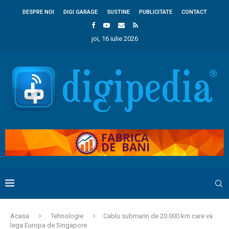
DESPRE NOI
DIGI GARAGE
SUSTINE
PUBLICITATE
CONTACT
joi, 16 iulie 2026
Acasa
Tehnologie
Cablu submarin de 20.000 km care va
lega Europa de Singapore