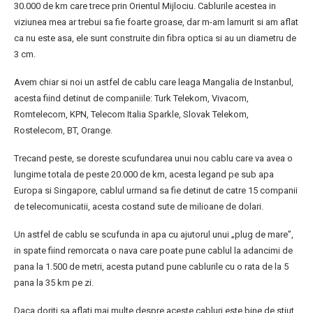
30.000 de km care trece prin Orientul Mijlociu. Cablurile acestea in
viziunea mea ar trebui sa fie foarte groase, dar m-am lamurit si am aflat
ca nu este asa, ele sunt construite din fibra optica si au un diametru de
3 cm.
Avem chiar si noi un astfel de cablu care leaga Mangalia de Instanbul,
acesta fiind detinut de companiile: Turk Telekom, Vivacom,
Romtelecom, KPN, Telecom Italia Sparkle, Slovak Telekom,
Rostelecom, BT, Orange.
Trecand peste, se doreste scufundarea unui nou cablu care va avea o
lungime totala de peste 20.000 de km, acesta legand pe sub apa
Europa si Singapore, cablul urmand sa fie detinut de catre 15 companii
de telecomunicatii, acesta costand sute de milioane de dolari.
Un astfel de cablu se scufunda in apa cu ajutorul unui „plug de mare”,
in spate fiind remorcata o nava care poate pune cablul la adancimi de
pana la 1.500 de metri, acesta putand pune cablurile cu o rata de la 5
pana la 35 km pe zi.
Daca doriti sa aflati mai multe despre aceste cabluri este bine de stiut