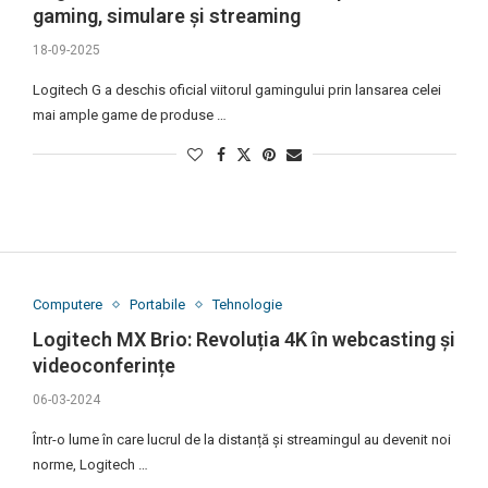
gaming, simulare și streaming
18-09-2025
Logitech G a deschis oficial viitorul gamingului prin lansarea celei
mai ample game de produse …
Computere
Portabile
Tehnologie
Logitech MX Brio: Revoluția 4K în webcasting și
videoconferințe
06-03-2024
Într-o lume în care lucrul de la distanță și streamingul au devenit noi
norme, Logitech …