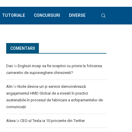
TUTORIALE
CONCURSURI
DIVERSE
COMENTARII
Dan
la
Englezii incep sa fie sceptici cu privire la folosirea
camerelor de supraveghere chinezesti?
Alin
la
Noile device-uri și servicii demonstrează
angajamentul HMD Global de a investi în practici
sustenabile în procesul de fabricare a echipamentelor de
comunicații
Alexa
la
CEO-ul Tesla ia 10 procente din Twitter