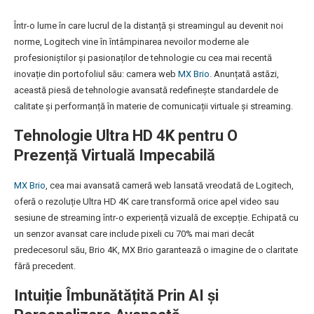
Într-o lume în care lucrul de la distanță și streamingul au devenit noi
norme, Logitech vine în întâmpinarea nevoilor moderne ale
profesioniștilor și pasionaților de tehnologie cu cea mai recentă
inovație din portofoliul său: camera web
MX Brio
. Anunțată astăzi,
această piesă de tehnologie avansată redefinește standardele de
calitate și performanță în materie de comunicații virtuale și streaming.
Tehnologie Ultra HD 4K pentru O
Prezență Virtuală Impecabilă
MX Brio
, cea mai avansată cameră web lansată vreodată de Logitech,
oferă o rezoluție Ultra HD 4K care transformă orice apel video sau
sesiune de streaming într-o experiență vizuală de excepție. Echipată cu
un senzor avansat care include pixeli cu 70% mai mari decât
predecesorul său, Brio 4K, MX Brio garantează o imagine de o claritate
fără precedent.
Intuiție Îmbunătățită Prin AI și