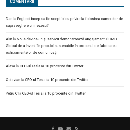
COMENTARII
Dan
la
Englezii incep sa fie sceptici cu privire la folosirea camerelor de
supraveghere chinezesti?
Alin
la
Noile device-uri și servicii demonstrează angajamentul HMD
Global de a investi în practici sustenabile în procesul de fabricare a
echipamentelor de comunicații
Alexa
la
CEO-ul Tesla ia 10 procente din Twitter
Octavian
la
CEO-ul Tesla ia 10 procente din Twitter
Petru C
la
CEO-ul Tesla ia 10 procente din Twitter