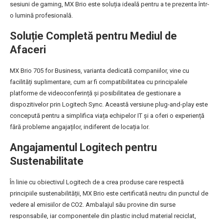
sesiuni de gaming, MX Brio este soluția ideală pentru a te prezenta într-
o lumină profesională.
Soluție Completă pentru Mediul de
Afaceri
MX Brio 705 for Business, varianta dedicată companiilor, vine cu
facilități suplimentare, cum ar fi compatibilitatea cu principalele
platforme de videoconferință și posibilitatea de gestionare a
dispozitivelor prin Logitech Sync. Această versiune plug-and-play este
concepută pentru a simplifica viața echipelor IT și a oferi o experiență
fără probleme angajaților, indiferent de locația lor.
Angajamentul Logitech pentru
Sustenabilitate
În linie cu obiectivul Logitech de a crea produse care respectă
principiile sustenabilității, MX Brio este certificată neutru din punctul de
vedere al emisiilor de CO2. Ambalajul său provine din surse
responsabile, iar componentele din plastic includ material reciclat,