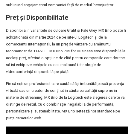
subliniind angajamentul companiei față de mediul înconjurător.
Preț și Disponibilitate
Disponibilă în variantele de culoare Grafit și Pale Grey, MX Brio poate fi
achiziționată din martie 2024 de pe site-ul Logitech și de la
comercianții internaționali, la un preț de vânzare cu amănuntul
recomandat de 1145 LEI. MX Brio 705 for Business este disponibilă la
același preț, oferind o opțiune de elită pentru companiile care doresc
să își echipeze echipele cu cea mai bună tehnologie de
videoconferință disponibilă pe piață.
Fie că ești un profesionist care caută să își îmbunătățească prezența
virtuală sau un creator de conținut în căutarea calității supreme în
materie de streaming, MX Brio de la Logitech este alegerea care te va
distinge de restul. Cu o combinație inegalabilă de performanță,
personalizare și sustenabilitate, MX Brio setează noi standarde pe
piața camerelor web.