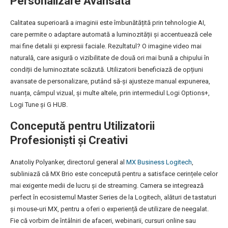
Personalizare Avansată
Calitatea superioară a imaginii este îmbunătățită prin tehnologie AI,
care permite o adaptare automată a luminozității și accentuează cele
mai fine detalii și expresii faciale. Rezultatul? O imagine video mai
naturală, care asigură o vizibilitate de două ori mai bună a chipului în
condiții de luminozitate scăzută. Utilizatorii beneficiază de opțiuni
avansate de personalizare, putând să-și ajusteze manual expunerea,
nuanța, câmpul vizual, și multe altele, prin intermediul Logi Options+,
Logi Tune și G HUB.
Concepută pentru Utilizatorii
Profesioniști și Creativi
Anatoliy Polyanker, directorul general al
MX Business Logitech
,
subliniază că MX Brio este concepută pentru a satisface cerințele celor
mai exigente medii de lucru și de streaming. Camera se integrează
perfect în ecosistemul Master Series de la Logitech, alături de tastaturi
și mouse-uri MX, pentru a oferi o experiență de utilizare de neegalat.
Fie că vorbim de întâlniri de afaceri, webinarii, cursuri online sau