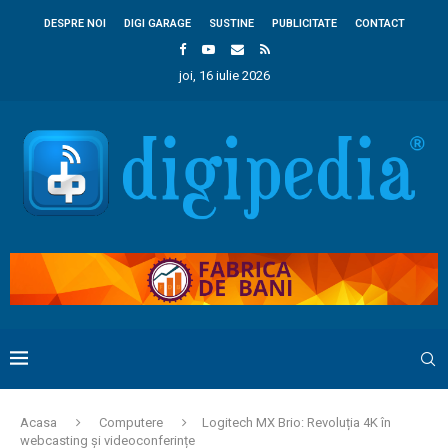
DESPRE NOI
DIGI GARAGE
SUSTINE
PUBLICITATE
CONTACT
joi, 16 iulie 2026
Acasa
Computere
Logitech MX Brio: Revoluția 4K în
webcasting și videoconferințe