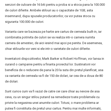
senzori de culoare de 16 biti pentru a proba si a stoca pana la 100.000
de culori diferite. Ambele stilouri au o capacitate de 1GB, asta
insemnand, dupa spusele producatorilor, ca vor putea stoca cu
siguranta 100.000 de culori.
Varianta care se bazeaza pe hartie are cartus de cerneala built-in, iar
combinatia potrivita de culori se va realiza intr-o camera numita
camera de amestec, de aici iesind mai apoi pe penita. De asemenea,
chiar stilourile vor veni si ele intr-o varietate de culori diferite.
Inventatorii dispozitivelor, Mark Barker si Robert Hoffman, vor lansa in
curand o campanie pentru a finanta proiectul lor. Sustinatorii vor
beneficia de o reducere de pana la 20 la suta din pretul planificat, asa
ca varianta de cerneala va fi de 150 de dolari, iar cea de-a doua de 80
de dolari.
Sunt curios cum va fi vazut de catre cei care chiar au nevoie de asa
ceva, cu un singur stilou putand sa remedieze toate problemele cu
privire la negasirea unei anumite culori. Totusi, o mare problema ar
putea fi constituita de pretul unui cartus. Pentru mai multe informatii,