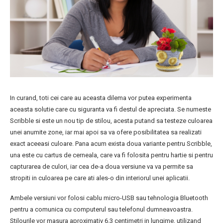
In curand, toti cei care au aceasta dilema vor putea experimenta
aceasta solutie care cu siguranta va fi destul de apreciata. Se numeste
Scribble si este un nou tip de stilou, acesta putand sa testeze culoarea
unei anumite zone, iar mai apoi sa va ofere posibilitatea sa realizati
exact aceeasi culoare. Pana acum exista doua variante pentru Scribble,
una este cu cartus de cerneala, care va fi folosita pentru hartie si pentru
capturarea de culori, iar cea de-a doua versiune va va permite sa
stropiti in culoarea pe care ati ales-o din interiorul unei aplicatii.
Ambele versiuni vor folosi cablu micro-USB sau tehnologia Bluetooth
pentru a comunica cu computerul sau telefonul dumneavoastra.
Stilourile vor masura aproximativ 6.3 centimetri in lungime, utilizand