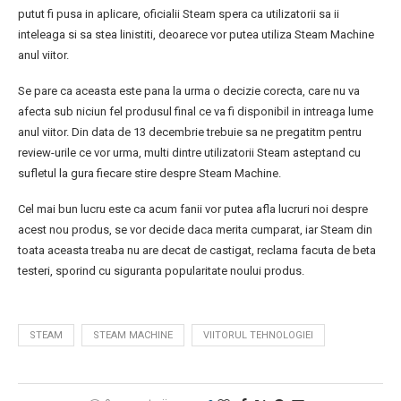
putut fi pusa in aplicare, oficialii Steam spera ca utilizatorii sa ii
inteleaga si sa stea linistiti, deoarece vor putea utiliza Steam Machine
anul viitor.
Se pare ca aceasta este pana la urma o decizie corecta, care nu va
afecta sub niciun fel produsul final ce va fi disponibil in intreaga lume
anul viitor. Din data de 13 decembrie trebuie sa ne pregatitm pentru
review-urile ce vor urma, multi dintre utilizatorii Steam asteptand cu
sufletul la gura fiecare stire despre Steam Machine.
Cel mai bun lucru este ca acum fanii vor putea afla lucruri noi despre
acest nou produs, se vor decide daca merita cumparat, iar Steam din
toata aceasta treaba nu are decat de castigat, reclama facuta de beta
testeri, sporind cu siguranta popularitate noului produs.
STEAM
STEAM MACHINE
VIITORUL TEHNOLOGIEI