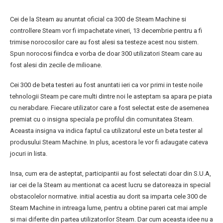
Cei de la Steam au anuntat oficial ca 300 de Steam Machine si
controllere Steam vor fi impachetate vineri, 13 decembrie pentru a fi
trimise norocosilor care au fost alesi sa testeze acest nou sistem.
Spun norocosi fiindca e vorba de doar 300 utilizatori Steam care au
fost alesi din zecile de milioane.
Cei 300 de beta testeri au fost anuntati ieri ca vor primi in teste noile
tehnologii Steam pe care multi dintre noi le asteptam sa apara pe piata
cu nerabdare. Fiecare utilizator care a fost selectat este de asemenea
premiat cu o insigna speciala pe profilul din comunitatea Steam.
Aceasta insigna va indica faptul ca utilizatorul este un beta tester al
produsului Steam Machine. In plus, acestora le vor fi adaugate cateva
jocuri in lista.
Insa, cum era de asteptat, participantii au fost selectati doar din S.U.A,
iar cei de la Steam au mentionat ca acest lucru se datoreaza in special
obstacolelor normative. initial acestia au dorit sa imparta cele 300 de
Steam Machine in intreaga lume, pentru a obtine pareri cat mai ample
si mai diferite din partea utilizatorilor Steam. Dar cum aceasta idee nu a