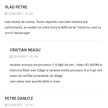
VLAD PETRE
22-03-2011 - 21:32
Este destul de scump. Acum depinde care este varianta mai
performanta, sa vedem ce ofera Sony la 8000 de lei. Totusi nu cred ca
vom fi dezamagiti.
CRISTIAN NEAGU
22-03-2011 - 21:39
varianta scumpa are procesor i7 si 8gb de ram , video HD 6630M si
memorie flash ssd 128gb si varianta medie procesor i5 si 4 gb ram
video HD 6470M si harddisk de 500gb.
cam astea sunt specificatiile in mare
PETRE DANUTZ
22-03-2011 - 21:37