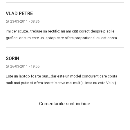
VLAD PETRE
23-03-2011 - 08:36
imi cer scuze…trebuie sa rectific: nu am citit corect despre placile
grafice. oricum este un laptop care ofera proportional cu cat costa
SORIN
26-03-2011 - 19:55
Este un laptop foarte bun…dar este un model concurent care costa
mult mai putin si ofera teoretic ceva mai mult:)…Insa nu este Vaio:)
Comentariile sunt inchise.