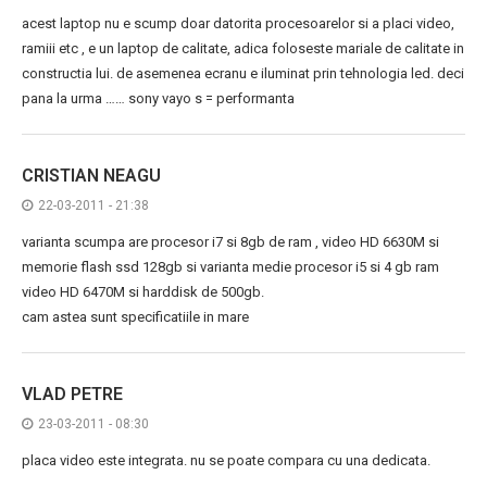
acest laptop nu e scump doar datorita procesoarelor si a placi video,
ramiii etc , e un laptop de calitate, adica foloseste mariale de calitate in
constructia lui. de asemenea ecranu e iluminat prin tehnologia led. deci
pana la urma …… sony vayo s = performanta
CRISTIAN NEAGU
22-03-2011 - 21:38
varianta scumpa are procesor i7 si 8gb de ram , video HD 6630M si
memorie flash ssd 128gb si varianta medie procesor i5 si 4 gb ram
video HD 6470M si harddisk de 500gb.
cam astea sunt specificatiile in mare
VLAD PETRE
23-03-2011 - 08:30
placa video este integrata. nu se poate compara cu una dedicata.