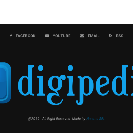
FACEBOOK
YOUTUBE
EMAIL
RSS
@2019 - All Right Reserved. Made by
Nanotel SRL