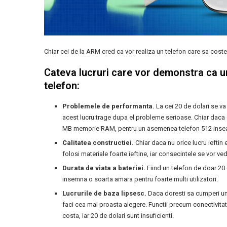
Chiar cei de la ARM cred ca vor realiza un telefon care sa coste d
Cateva lucruri care vor demonstra ca un
telefon:
Problemele de performanta.
La cei 20 de dolari se va
acest lucru trage dupa el probleme serioase. Chiar daca 
MB memorie RAM, pentru un asemenea telefon 512 inse
Calitatea constructiei.
Chiar daca nu orice lucru ieftin
folosi materiale foarte ieftine, iar consecintele se vor vede
Durata de viata a bateriei.
Fiind un telefon de doar 20 
insemna o soarta amara pentru foarte multi utilizatori.
Lucrurile de baza lipsesc.
Daca doresti sa cumperi un t
faci cea mai proasta alegere. Functii precum conectivitat
costa, iar 20 de dolari sunt insuficienti.