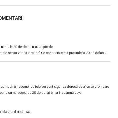
OMENTARII
imic la 20 de dolari n-ai ce pierde .
intele se vor vedea in viitor.” Ce consecinte ma prostule la 20 de dolari ?
iti cumperi un asemenea telefon sunt sigur ca doresti sa ai un telefon care
rsoane suma aceea de 20 de dolari chiar inseamna ceva.
iile sunt inchise.