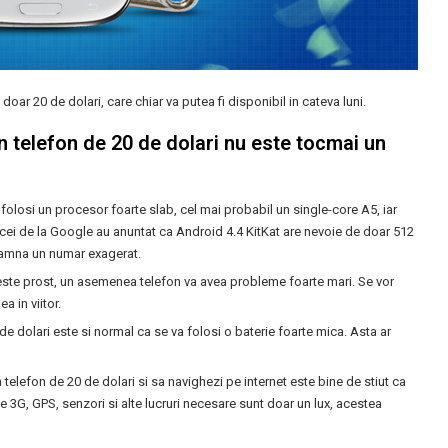
oar 20 de dolari, care chiar va putea fi disponibil in cateva luni.
 telefon de 20 de dolari nu este tocmai un
 folosi un procesor foarte slab, cel mai probabil un single-core A5, iar
cei de la Google au anuntat ca Android 4.4 KitKat are nevoie de doar 512
amna un numar exagerat.
 este prost, un asemenea telefon va avea probleme foarte mari. Se vor
a in viitor.
de dolari este si normal ca se va folosi o baterie foarte mica. Asta ar
elefon de 20 de dolari si sa navighezi pe internet este bine de stiut ca
e 3G, GPS, senzori si alte lucruri necesare sunt doar un lux, acestea