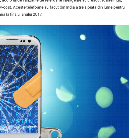
ia, acolo unde vanzarile de telefoane inteligente au crescut foarte mult,
-cost. Aceste telefoane au facut din India a treia piata din lume pentru
a la finalul anului 2017.