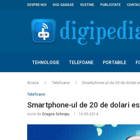
DESPRE NOI
DIGI GARAGE
SUSTINE
PUBLICITATE
CONTA
TEHNOLOGIE
TELEFOANE
PORTABILE
F
Acasa
Telefoane
Smartphone-ul de 20 de dolari est
Telefoane
Smartphone-ul de 20 de dolari est
scris de
Dragos Schiopu
16-05-2014