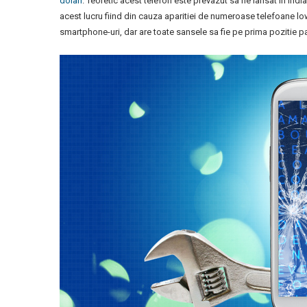
dolari
. Teoretic acest telefon este prevazut sa fie lansat in Ind
acest lucru fiind din cauza aparitiei de numeroase telefoane low
smartphone-uri, dar are toate sansele sa fie pe prima pozitie pan