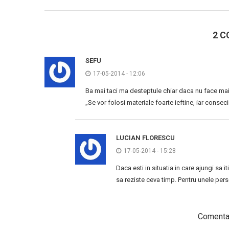
2 C
SEFU
17-05-2014 - 12:06
Ba mai taci ma desteptule chiar daca nu face mai n
„Se vor folosi materiale foarte ieftine, iar consec
LUCIAN FLORESCU
17-05-2014 - 15:28
Daca esti in situatia in care ajungi sa 
sa reziste ceva timp. Pentru unele pe
Comentar