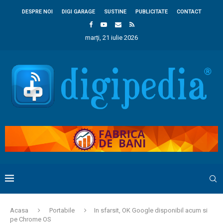
DESPRE NOI
DIGI GARAGE
SUSTINE
PUBLICITATE
CONTACT
marți, 21 iulie 2026
Acasa
Portabile
In sfarsit, OK Google disponibil acum si
pe Chrome OS