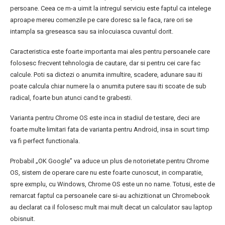
persoane. Ceea ce m-a uimit la intregul serviciu este faptul ca intelege
aproape mereu comenzile pe care doresc sa le faca, rare ori se
intampla sa greseasca sau sa inlocuiasca cuvantul dorit.
Caracteristica este foarte importanta mai ales pentru persoanele care
folosesc frecvent tehnologia de cautare, dar si pentru cei care fac
calcule. Poti sa dictezi o anumita inmultire, scadere, adunare sau iti
poate calcula chiar numere la o anumita putere sau iti scoate de sub
radical, foarte bun atunci cand te grabesti.
Varianta pentru Chrome OS este inca in stadiul de testare, deci are
foarte multe limitari fata de varianta pentru Android, insa in scurt timp
va fi perfect functionala.
Probabil „OK Google” va aduce un plus de notorietate pentru Chrome
OS, sistem de operare care nu este foarte cunoscut, in comparatie,
spre exmplu, cu Windows, Chrome OS este un no name. Totusi, este de
remarcat faptul ca persoanele care si-au achizitionat un Chromebook
au declarat ca il folosesc mult mai mult decat un calculator sau laptop
obisnuit.