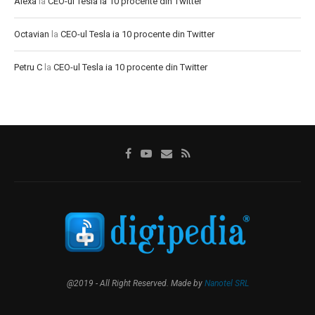
Alexa
la
CEO-ul Tesla ia 10 procente din Twitter
Octavian
la
CEO-ul Tesla ia 10 procente din Twitter
Petru C
la
CEO-ul Tesla ia 10 procente din Twitter
@2019 - All Right Reserved. Made by
Nanotel SRL