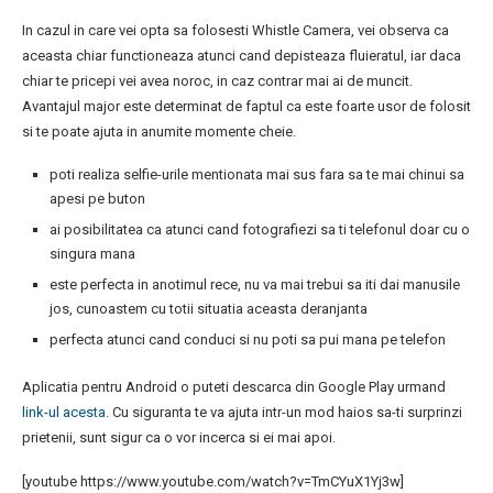
In cazul in care vei opta sa folosesti Whistle Camera, vei observa ca
aceasta chiar functioneaza atunci cand depisteaza fluieratul, iar daca
chiar te pricepi vei avea noroc, in caz contrar mai ai de muncit.
Avantajul major este determinat de faptul ca este foarte usor de folosit
si te poate ajuta in anumite momente cheie.
poti realiza selfie-urile mentionata mai sus fara sa te mai chinui sa
apesi pe buton
ai posibilitatea ca atunci cand fotografiezi sa ti telefonul doar cu o
singura mana
este perfecta in anotimul rece, nu va mai trebui sa iti dai manusile
jos, cunoastem cu totii situatia aceasta deranjanta
perfecta atunci cand conduci si nu poti sa pui mana pe telefon
Aplicatia pentru Android o puteti descarca din Google Play urmand
link-ul acesta.
Cu siguranta te va ajuta intr-un mod haios sa-ti surprinzi
prietenii, sunt sigur ca o vor incerca si ei mai apoi.
[youtube https://www.youtube.com/watch?v=TmCYuX1Yj3w]