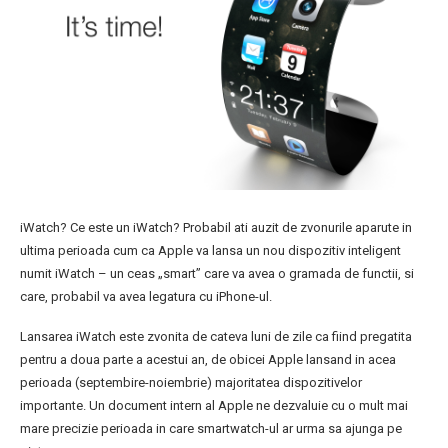
iWatch? Ce este un iWatch? Probabil ati auzit de zvonurile aparute in
ultima perioada cum ca Apple va lansa un nou dispozitiv inteligent
numit iWatch – un ceas „smart” care va avea o gramada de functii, si
care, probabil va avea legatura cu iPhone-ul.
Lansarea iWatch este zvonita de cateva luni de zile ca fiind pregatita
pentru a doua parte a acestui an, de obicei Apple lansand in acea
perioada (septembire-noiembrie) majoritatea dispozitivelor
importante. Un document intern al Apple ne dezvaluie cu o mult mai
mare precizie perioada in care smartwatch-ul ar urma sa ajunga pe