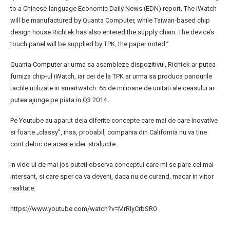
to a Chinese-language Economic Daily News (EDN) report. The iWatch
will be manufactured by Quanta Computer, while Taiwan-based chip
design house Richtek has also entered the supply chain. The device’s
touch panel will be supplied by TPK, the paper noted.”
Quanta Computer ar urma sa asambleze dispozitivul, Richtek ar putea
furniza chip-ul iWatch, iar cei de la TPK ar urma sa produca panourile
tactile utilizate in smartwatch. 65 de milioane de unitati ale ceasului ar
putea ajunge pe piata in Q3 2014.
Pe Youtube au aparut deja diferite concepte care mai de care inovative
si foarte „classy”, insa, probabil, compania din California nu va tine
cont deloc de aceste idei stralucite.
In vide-ul de mai jos puteti observa conceptul care mi se pare cel mai
intersant, si care sper ca va deveni, daca nu de curand, macar in viitor
realitate:
https://www.youtube.com/watch?v=MrRlyCrbSR0