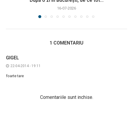
După o zi în București, de ce tot...
16-07-2026
1 COMENTARIU
GIGEL
22-04-2014 - 19:11
foarte tare
Comentariile sunt inchise.