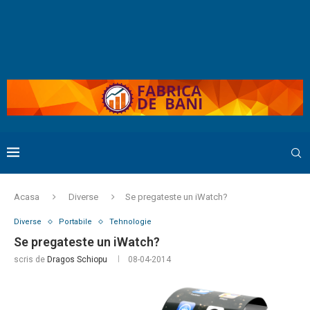
Acasa
Diverse
Se pregateste un iWatch?
Diverse
Portabile
Tehnologie
Se pregateste un iWatch?
scris de
Dragos Schiopu
08-04-2014