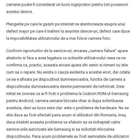
camerei poate fi considerat un lucru ingrijorator pentru toti posesorii
acestui device.
Plangerile pe care le gasim pe internet ne atentioneaza asupra unui
defect major pe care il inalnim la anumite device-uri, defect care duce
la imposibilitatea utilizatorului de a mai folosi camera foto.
Conform raporturilor de la service-uri, eroarea „camera failure” apare
aleatoriu si fara a avea legatura cu actiunile utilizatorului ceea ce ne
confirma ca, practic, aceasta eroare apare din senin si nimeni nu stie
cum sa o repare. Nu exista o cauza evidenta a acestei erori, dar odata
ce ea e afisata pe dispozitivul dumneavoastra, functia de camera a
dispozitivului dumneavoastra devine permanent de nefolosit. Desi
initial se zvonea ca ar fi fost o problema la Custom ROM-ul Samsung
pentru Android, camera ramane blocata chiar si dupa schimbarea
acestuia, deci un lucru este clar: este o problema de hardware. Nu se
stie daca au fost afectati pana acum si utilizatori din Romania, insa,
daca intalniti aceasta problema va sfatuim sa va indreptati catre
service-urile autorizate ale Samsung si sa solicitati inlocuirea
dispozitivului. Pana acum problemele au fost semnalate de utilizatori