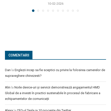
10-02-2026
COMENTARII
Dan
la
Englezii incep sa fie sceptici cu privire la folosirea camerelor de
supraveghere chinezesti?
Alin
la
Noile device-uri și servicii demonstrează angajamentul HMD
Global de a investi în practici sustenabile în procesul de fabricare a
echipamentelor de comunicații
Alexa
la
CEO-ul Tesla ia 10 procente din Twitter