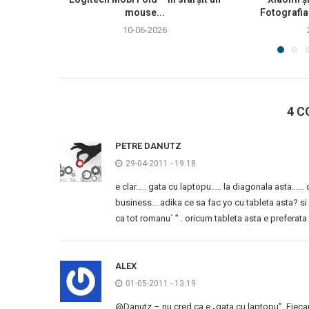
mouse...
Fotografia
10-06-2026
4 C
PETRE DANUTZ
29-04-2011 - 19:18
e clar….. gata cu laptopu….. la diagonala asta…… 
business….adika ce sa fac yo cu tableta asta? si 
ca tot romanu` ” . oricum tableta asta e prefera
ALEX
01-05-2011 - 13:19
@Danutz – nu cred ca e „gata cu laptopu”. Fiecare