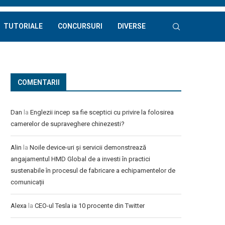
TUTORIALE
CONCURSURI
DIVERSE
COMENTARII
Dan
la
Englezii incep sa fie sceptici cu privire la folosirea
camerelor de supraveghere chinezesti?
Alin
la
Noile device-uri și servicii demonstrează
angajamentul HMD Global de a investi în practici
sustenabile în procesul de fabricare a echipamentelor de
comunicații
Alexa
la
CEO-ul Tesla ia 10 procente din Twitter