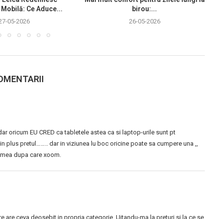
 Mobilă: Ce Aduce...
birou:...
27-05-2026
26-05-2026
OMENTARII
dar oricum EU CRED ca tabletele astea ca si laptop-urile sunt pt
in plus pretul…….. dar in viziunea lu boc oricine poate sa cumpere una ,,
ta mea dupa care xoom.
 are ceva deosebit in propria categorie. Uitandu-ma la preturi si la ce se