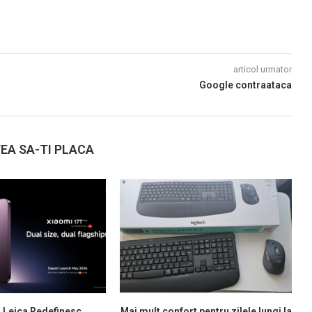
articol urmator
Google contraataca
EA SA-TI PLACA
i Leica Redefinesc
Mai mult confort pentru zilele lungi la