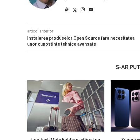
articol anterior
Instalarea produselor Open Source fara necesitatea
unor cunostinte tehnice avansate
S-AR PUT
Logitech Mobi Fold – în sfârșit un
Xiaomi ș