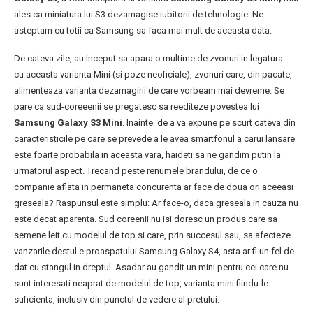
ales ca miniatura lui S3 dezamagise iubitorii de tehnologie. Ne
asteptam cu totii ca Samsung sa faca mai mult de aceasta data.
De cateva zile, au inceput sa apara o multime de zvonuri in legatura
cu aceasta varianta Mini (si poze neoficiale), zvonuri care, din pacate,
alimenteaza varianta dezamagirii de care vorbeam mai devreme. Se
pare ca sud-coreeenii se pregatesc sa reediteze povestea lui
Samsung Galaxy S3 Mini
. Inainte de a va expune pe scurt cateva din
caracteristicile pe care se prevede a le avea smartfonul a carui lansare
este foarte probabila in aceasta vara, haideti sa ne gandim putin la
urmatorul aspect. Trecand peste renumele brandului, de ce o
companie aflata in permaneta concurenta ar face de doua ori aceeasi
greseala? Raspunsul este simplu: Ar face-o, daca greseala in cauza nu
este decat aparenta. Sud coreenii nu isi doresc un produs care sa
semene leit cu modelul de top si care, prin succesul sau, sa afecteze
vanzarile destul e proaspatului Samsung Galaxy S4, asta ar fi un fel de
dat cu stangul in dreptul. Asadar au gandit un mini pentru cei care nu
sunt interesati neaprat de modelul de top, varianta mini fiindu-le
suficienta, inclusiv din punctul de vedere al pretului.