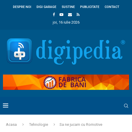
DESPRE NOI
DIGI GARAGE
SUSTINE
PUBLICITATE
CONTACT
joi, 16 iulie 2026
Acasa
Tehnologie
Sa ne jucam cu Romotive