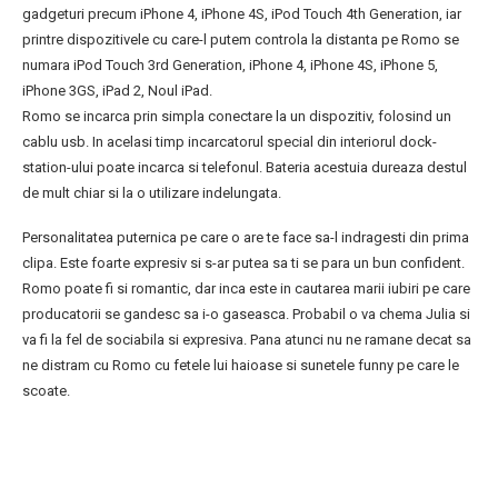
gadgeturi precum iPhone 4, iPhone 4S, iPod Touch 4th Generation, iar
printre dispozitivele cu care-l putem controla la distanta pe Romo se
numara iPod Touch 3rd Generation, iPhone 4, iPhone 4S, iPhone 5,
iPhone 3GS, iPad 2, Noul iPad.
Romo se incarca prin simpla conectare la un dispozitiv, folosind un
cablu usb. In acelasi timp incarcatorul special din interiorul dock-
station-ului poate incarca si telefonul. Bateria acestuia dureaza destul
de mult chiar si la o utilizare indelungata.
Personalitatea puternica pe care o are te face sa-l indragesti din prima
clipa. Este foarte expresiv si s-ar putea sa ti se para un bun confident.
Romo poate fi si romantic, dar inca este in cautarea marii iubiri pe care
producatorii se gandesc sa i-o gaseasca. Probabil o va chema Julia si
va fi la fel de sociabila si expresiva. Pana atunci nu ne ramane decat sa
ne distram cu Romo cu fetele lui haioase si sunetele funny pe care le
scoate.