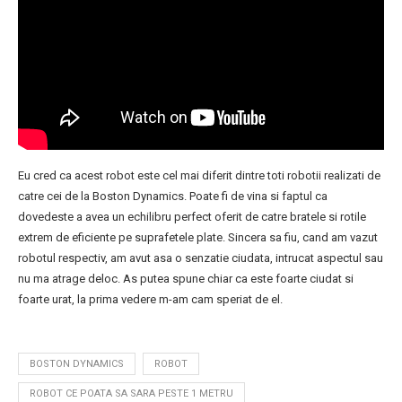
Eu cred ca acest robot este cel mai diferit dintre toti robotii realizati de
catre cei de la Boston Dynamics. Poate fi de vina si faptul ca
dovedeste a avea un echilibru perfect oferit de catre bratele si rotile
extrem de eficiente pe suprafetele plate. Sincera sa fiu, cand am vazut
robotul respectiv, am avut asa o senzatie ciudata, intrucat aspectul sau
nu ma atrage deloc. As putea spune chiar ca este foarte ciudat si
foarte urat, la prima vedere m-am cam speriat de el.
BOSTON DYNAMICS
ROBOT
ROBOT CE POATA SA SARA PESTE 1 METRU