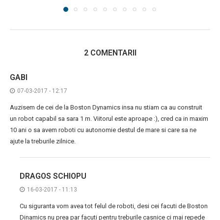
2 COMENTARII
GABI
07-03-2017 - 12:17
Auzisem de cei de la Boston Dynamics insa nu stiam ca au construit
un robot capabil sa sara 1 m. Viitorul este aproape :), cred ca in maxim
10 ani o sa avem roboti cu autonomie destul de mare si care sa ne
ajute la treburile zilnice.
DRAGOS SCHIOPU
16-03-2017 - 11:13
Cu siguranta vom avea tot felul de roboti, desi cei facuti de Boston
Dinamics nu prea par facuti pentru treburile casnice ci mai repede