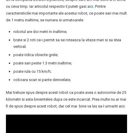
cu ceva timp. Iar articolul respectiv il puteti gasi
aici
. Printre
caracteristicile mai importante ale acestui robot, ce poate sari mai mult
de 1 metru inaltime, se numara si urmatoarele:
robotul are doi metri in inaltime;
brate si 2 roti ce-i permit sa se roteasca la viteze mari si sa stea
vertical;
poate ridica obiecte grele;
poate sari peste 1.3 metri inaltime;
poate rula cu 15 km/h;
coboara scari si pante denivelate;
Mai trebuie spus despre acest robot ca poate avea o autonomie de 25
kilometri si asta bineinteles dupa ce este incarcat. Prea multe nu ar mai
fi de spus despre acest robot, dar cel mai bine va las sa-l urmariti aici.