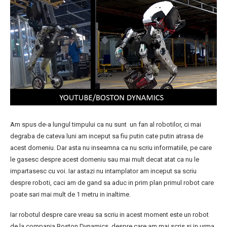
Am spus de-a lungul timpului ca nu sunt un fan al robotilor, ci mai
degraba de cateva luni am inceput sa fiu putin cate putin atrasa de
acest domeniu. Dar asta nu inseamna ca nu scriu informatiile, pe care
le gasesc despre acest domeniu sau mai mult decat atat ca nu le
impartasesc cu voi. Iar astazi nu intamplator am inceput sa scriu
despre roboti, caci am de gand sa aduc in prim plan primul robot care
poate sari mai mult de 1 metru in inaltime.
Iar robotul despre care vreau sa scriu in acest moment este un robot
de la compania Boston Dynamics, despre care am mai scris si in urma