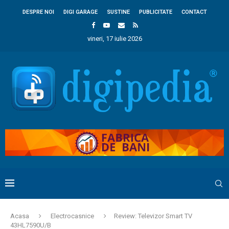
DESPRE NOI
DIGI GARAGE
SUSTINE
PUBLICITATE
CONTACT
vineri, 17 iulie 2026
Acasa
Electrocasnice
Review: Televizor Smart TV
43HL7590U/B