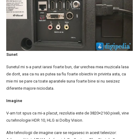
Sunet
Sunetul mi s-a parut iarasi foarte bun, dar urechea mea muzicala lasa
de dorit, asa ca nu as putea sa fiu foarte obiectiv in privinta asta, ca
mie mi se pare ca toate aparatele suna foarte bine si nu sesizez
diferente majore niciodata.
Imagine
V-am tot spus ca mi-a placut, rezolutia este de 3820×2160 pixeli, vine
cu tehnologie HDR 10, HLG si Dolby Vision.
Alte tehnologii de imagine care se regasesc in acest televizor: