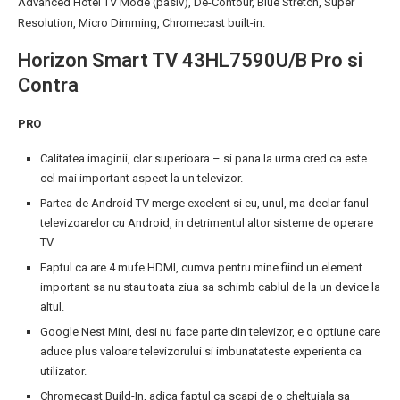
Advanced Hotel TV Mode (pasiv), De-Contour, Blue Stretch, Super
Resolution, Micro Dimming, Chromecast built-in.
Horizon Smart TV 43HL7590U/B Pro si
Contra
PRO
Calitatea imaginii, clar superioara – si pana la urma cred ca este
cel mai important aspect la un televizor.
Partea de Android TV merge excelent si eu, unul, ma declar fanul
televizoarelor cu Android, in detrimentul altor sisteme de operare
TV.
Faptul ca are 4 mufe HDMI, cumva pentru mine fiind un element
important sa nu stau toata ziua sa schimb cablul de la un device la
altul.
Google Nest Mini, desi nu face parte din televizor, e o optiune care
aduce plus valoare televizorului si imbunatateste experienta ca
utilizator.
Chromecast Build-In, adica faptul ca scapi de o cheltuiala sa