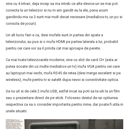
vine cu 4 intrari, deja incep sa ma intreb ce alte device-uri se mai pot
conecta la un televizor si nu m-am gandit eu la ele, pana acum
gandindu-ma ca 3 sunt mai mult decat necesare (mediabox-tv, un pc si
consola de jocuri).
Un alt lucru fain e ca, desi mufele sunt in partea din spate a
televizorului, au pus si o mufa HDMI pe partea laterala a lui, probabil
pentru cei care vor sa il prinda cat mai aproape de perete.
Ca mai toate televizoarele moderne, vine cu slot de card CI+ (asta ar
putea scoate din uz multe mediabox-uri tv) mufa VGA pentru cei care
au laptopuri mai vechi, mufa RS45 de retea (desi merge excelent si pe
wireless), mufe pentru tv si satelit dupa nevoi si conectivitate optica.
Sa nu uit si de cele 2 mufe USB, astfel incat sa poti sa te uiti la un film
sau o prezentare direct de pe stick. Folosesc destul de rar optiunea
respectiva ca sa o consider importanta pentru mine, dar poate fi utila in
unele situatii.