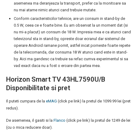
asemenea ma deranjeaza la transport, prefer ca la monitoare sa
nu mai atarne nimic atunci cand trebuie mutate.
Conform caracteristicilor tehnice, are un consum in stand-by de
0.5 W, ceea ce e foarte bine. Eu am observat la un moment dat (si
nu mi-a placut) un consum de 18 W. Impresia mea e ca atunci cand
televizorul sta in stand-by, opreste doar ecranul dar sistemul de
operare Android ramane pornit, astfel incat porneste foarte repete
de la telecomanda, dar consuma 18 W atunci cand este in stand-
by. Aici ma gandesc ca trebuie sa refac cumva experimentul si sa
vad exact daca nu a fost o eroare din partea mea.
Horizon Smart TV 43HL7590U/B
Disponibilitate si pret
Il puteti cumpara de la
eMAG
(click pe link) la pretul de 1099.99 lei (pret
redus).
De asemenea, il gasiti si la
Flanco
(click pe link) la pretul de 1249 de lei
(cu o mica reducere doar).