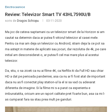
Electrocasnice
Review: Televizor Smart TV 43HL7590U/B
scris de
Dragos Schiopu
03-11-2020
Ma joc de cateva saptamani cu un televizor smart de la Horizon si am
cautat sa determin daca ar putea fi viitorul televizor al casei mele.
Pentru ca mai am deja un televizor cu Android, stiam deja la ce pot sa
ma astept in materie de aplicatii sau jocuri, dar rezolutia de 4k, pe care
initial am desconsiderat-o, ar putea fi cel mai mare plus al acestui
televizor.
Da, stiu, o sa ziceti ca nu ai filme 4K, ca Neftlix iti da Full HD sau chiar
HD a dat pe perioada pandemiei, asa ca nu ar fi fost atat de important
daca nu as fi conectat play station-ul la el si sa vad cu adevarat
diferenta de imagine. Si la filme mi s-a parut ca experienta e
imbunatatita, oricum are un raport calitate-pret foarte bun, asa ca mi l-
as cumparat fara sa stau prea mult pe ganduri.