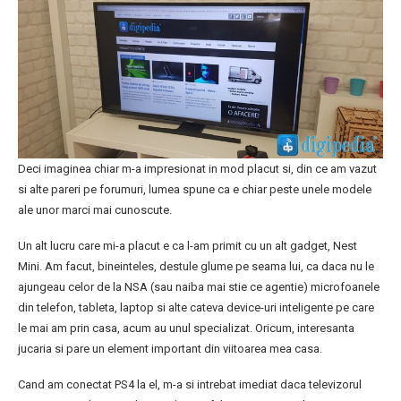
Deci imaginea chiar m-a impresionat in mod placut si, din ce am vazut
si alte pareri pe forumuri, lumea spune ca e chiar peste unele modele
ale unor marci mai cunoscute.
Un alt lucru care mi-a placut e ca l-am primit cu un alt gadget, Nest
Mini. Am facut, bineinteles, destule glume pe seama lui, ca daca nu le
ajungeau celor de la NSA (sau naiba mai stie ce agentie) microfoanele
din telefon, tableta, laptop si alte cateva device-uri inteligente pe care
le mai am prin casa, acum au unul specializat. Oricum, interesanta
jucaria si pare un element important din viitoarea mea casa.
Cand am conectat PS4 la el, m-a si intrebat imediat daca televizorul