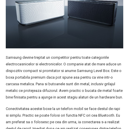
Samsung devine treptat un competitor pentru toate categoriile
electrocasnicelor si electronicelor. O companie atat de mare aduce un
dispozitiv compact si promitator si anume Samsung Level Box. Este o
boxa portabila premium daca pot spune asa pentru ca vine intr-o
carcasa metalica. Pana si butoanele sunt din metal, inclusiv grilajul
metalic ce protejeaza difuzorul. Avem practic o bucata de metal foarte
bine finisata pentru a ajunge in acest stagiu alaturi de un hardware bun.
Conectivitatea acestei boxe la un telefon mobil se face destul de rapi
si simplu. Practic se poate folosi ori functia NFC ori cea Bluetooth. Eu
am preferat sa o folosesc pe cea din urma, ia conectarea s-a realizat
destul de rapid. Imediat dupa ce am realizat conexiunea dintre telefon