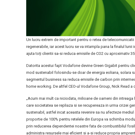
Un lucru extrem de important pentru o retea de telecomunicatii 
regenerabile, iar acest lucru se va intampla pana la finalul lunii 
ajuta toți clientii sa-si reduca emisiile de CO2 cu aproximativ 
Datorita acestui fapt Vodafone devine Green Gigabit pentru clie
mod sustenabil folosindu-se doar de energia eoliana, solara sa
segmentul business sa reduca emisiile de carbon prin intermediul
home working. De altfel CEO-ul Vodafone Group, Nick Read a d
„Acum mai mult ca niciodata, milioane de oameni din intreaga l
care societatea se repliaza si se recupereaza in urma crizei ge
sustenabil, astfel incat aceasta revenire sa nu afecteze mediul 
proportie de 100% pentru retelele din Europa va schimba modul
prin reducerea dependentei noastre fata de combustibilul fosil, p
administra resursele mai eficient si a-si reduce propria ampre