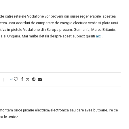
 de catre retelele Vodafone vor proveni din surse regenerabile, acestea
heierea unor acorduri de cumparare de energie electrica verde si plata unui
 activa in pietele Vodafone din Europa precum: Germania, Marea Britanie,
hia si Ungaria. Mai multe detalii despre acest subiect gasiti
aici
.
0
montam orice jucarie electrica/electronica sau care avea butoane. Pe ce
 le testez.