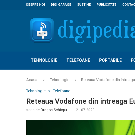
DESPRE NOI
DIGI GARAGE
SUSTINE
PUBLICITATE
CONTA
TEHNOLOGIE
TELEFOANE
PORTABILE
F
Acasa
Tehnologie
Reteaua Vodafone din intreaga
Tehnologie
Telefoane
Reteaua Vodafone din intreaga E
scris de
Dragos Schiopu
21-07-2020