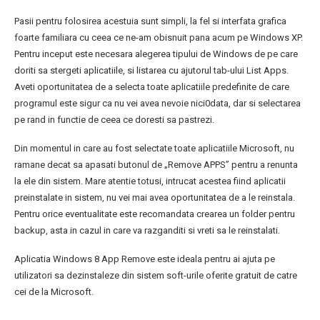
Pasii pentru folosirea acestuia sunt simpli, la fel si interfata grafica
foarte familiara cu ceea ce ne-am obisnuit pana acum pe Windows XP.
Pentru inceput este necesara alegerea tipului de Windows de pe care
doriti sa stergeti aplicatiile, si listarea cu ajutorul tab-ului List Apps.
Aveti oportunitatea de a selecta toate aplicatiile predefinite de care
programul este sigur ca nu vei avea nevoie nici0data, dar si selectarea
pe rand in functie de ceea ce doresti sa pastrezi.
Din momentul in care au fost selectate toate aplicatiile Microsoft, nu
ramane decat sa apasati butonul de „Remove APPS” pentru a renunta
la ele din sistem. Mare atentie totusi, intrucat acestea fiind aplicatii
preinstalate in sistem, nu vei mai avea oportunitatea de a le reinstala.
Pentru orice eventualitate este recomandata crearea un folder pentru
backup, asta in cazul in care va razganditi si vreti sa le reinstalati.
Aplicatia Windows 8 App Remove este ideala pentru ai ajuta pe
utilizatori sa dezinstaleze din sistem soft-urile oferite gratuit de catre
cei de la Microsoft.