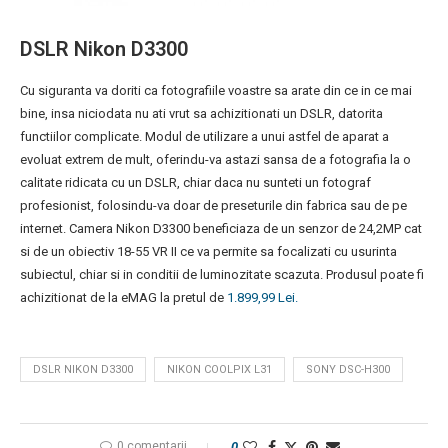
DSLR Nikon D3300
Cu siguranta va doriti ca fotografiile voastre sa arate din ce in ce mai
bine, insa niciodata nu ati vrut sa achizitionati un DSLR, datorita
functiilor complicate. Modul de utilizare a unui astfel de aparat a
evoluat extrem de mult, oferindu-va astazi sansa de a fotografia la o
calitate ridicata cu un DSLR, chiar daca nu sunteti un fotograf
profesionist, folosindu-va doar de preseturile din fabrica sau de pe
internet. Camera Nikon D3300 beneficiaza de un senzor de 24,2MP cat
si de un obiectiv 18-55 VR II ce va permite sa focalizati cu usurinta
subiectul, chiar si in conditii de luminozitate scazuta. Produsul poate fi
achizitionat de la eMAG la pretul de
1.899,99 Lei.
DSLR NIKON D3300
NIKON COOLPIX L31
SONY DSC-H300
0 comentarii
0