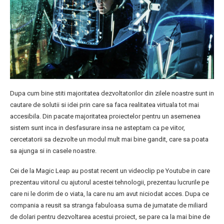
Dupa cum bine stiti majoritatea dezvoltatorilor din zilele noastre sunt in
cautare de solutii si idei prin care sa faca realitatea virtuala tot mai
accesibila. Din pacate majoritatea proiectelor pentru un asemenea
sistem sunt inca in desfasurare insa ne asteptam ca pe viitor,
cercetatorii sa dezvolte un modul mult mai bine gandit, care sa poata
sa ajunga si in casele noastre.
Cei de la Magic Leap au postat recent un videoclip pe Youtube in care
prezentau viitorul cu ajutorul acestei tehnologii, prezentau lucrurile pe
care ni le dorim de o viata, la care nu am avut niciodat acces. Dupa ce
compania a reusit sa stranga fabuloasa suma de jumatate de miliard
de dolari pentru dezvoltarea acestui proiect, se pare ca la mai bine de