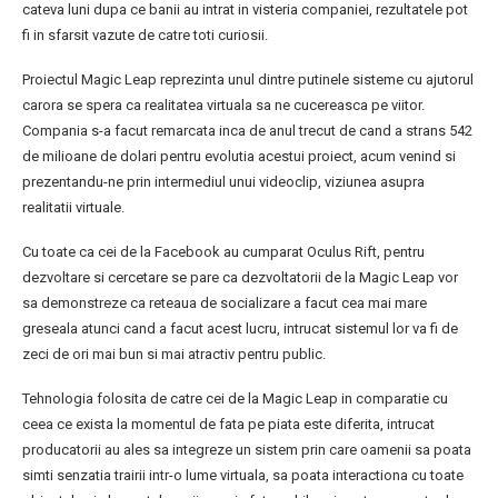
cateva luni dupa ce banii au intrat in visteria companiei, rezultatele pot
fi in sfarsit vazute de catre toti curiosii.
Proiectul Magic Leap reprezinta unul dintre putinele sisteme cu ajutorul
carora se spera ca realitatea virtuala sa ne cucereasca pe viitor.
Compania s-a facut remarcata inca de anul trecut de cand a strans 542
de milioane de dolari pentru evolutia acestui proiect, acum venind si
prezentandu-ne prin intermediul unui videoclip, viziunea asupra
realitatii virtuale.
Cu toate ca cei de la Facebook au cumparat Oculus Rift, pentru
dezvoltare si cercetare se pare ca dezvoltatorii de la Magic Leap vor
sa demonstreze ca reteaua de socializare a facut cea mai mare
greseala atunci cand a facut acest lucru, intrucat sistemul lor va fi de
zeci de ori mai bun si mai atractiv pentru public.
Tehnologia folosita de catre cei de la Magic Leap in comparatie cu
ceea ce exista la momentul de fata pe piata este diferita, intrucat
producatorii au ales sa integreze un sistem prin care oamenii sa poata
simti senzatia trairii intr-o lume virtuala, sa poata interactiona cu toate