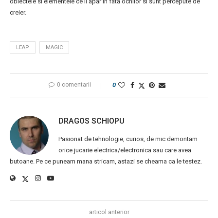
obiectele si elementele ce ii apar in fata ochilor si sunt percepute de
creier.
LEAP
MAGIC
0 comentarii
0
DRAGOS SCHIOPU
Pasionat de tehnologie, curios, de mic demontam
orice jucarie electrica/electronica sau care avea
butoane. Pe ce puneam mana stricam, astazi se cheama ca le testez.
articol anterior