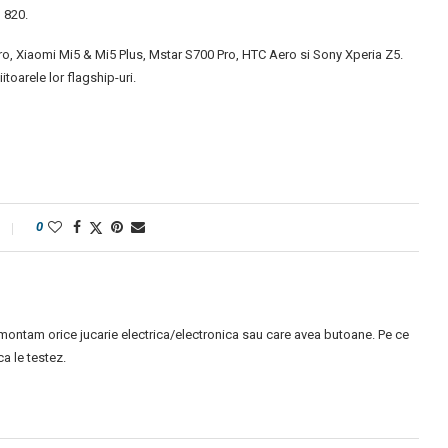
 820.
 Pro, Xiaomi Mi5 & Mi5 Plus, Mstar S700 Pro, HTC Aero si Sony Xperia Z5.
itoarele lor flagship-uri.
0
montam orice jucarie electrica/electronica sau care avea butoane. Pe ce
 le testez.