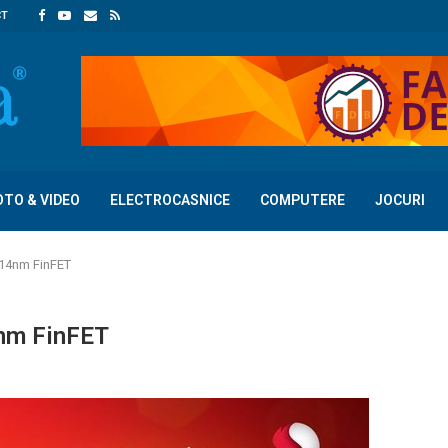
CT
OTO & VIDEO
ELECTROCASNICE
COMPUTERE
JOCURI
14nm FinFET
nm FinFET