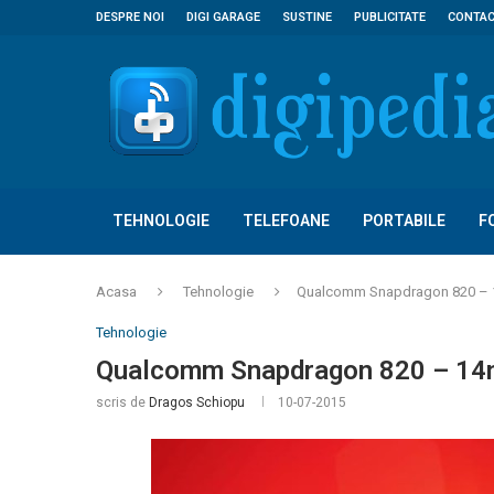
DESPRE NOI
DIGI GARAGE
SUSTINE
PUBLICITATE
CONTA
TEHNOLOGIE
TELEFOANE
PORTABILE
F
Acasa
Tehnologie
Qualcomm Snapdragon 820 – 
Tehnologie
Qualcomm Snapdragon 820 – 14
scris de
Dragos Schiopu
10-07-2015