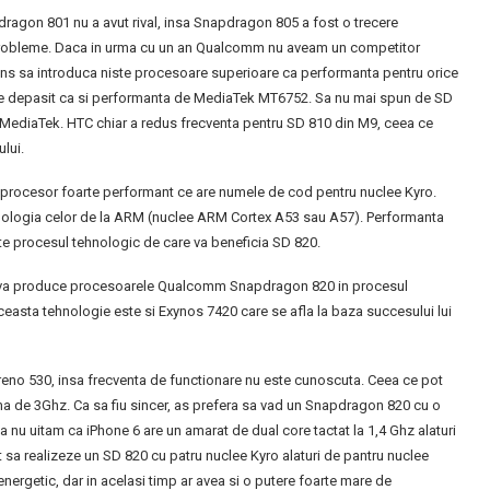
ragon 801 nu a avut rival, insa Snapdragon 805 a fost o trecere
i probleme. Daca in urma cu un an Qualcomm nu aveam un competitor
ns sa introduca niste procesoare superioare ca performanta pentru orice
e depasit ca si performanta de MediaTek MT6752. Sa nu mai spun de SD
 MediaTek. HTC chiar a redus frecventa pentru SD 810 din M9, ceea ce
lui.
 procesor foarte performant ce are numele de cod pentru nuclee Kyro.
hnologia celor de la ARM (nuclee ARM Cortex A53 sau A57). Performanta
ste procesul tehnologic de care va beneficia SD 820.
azi, va produce procesoarele Qualcomm Snapdragon 820 in procesul
easta tehnologie este si Exynos 7420 care se afla la baza succesului lui
dreno 530, insa frecventa de functionare nu este cunoscuta. Ceea ce pot
a de 3Ghz. Ca sa fiu sincer, as prefera sa vad un Snapdragon 820 cu o
 nu uitam ca iPhone 6 are un amarat de dual core tactat la 1,4 Ghz alaturi
 sa realizeze un SD 820 cu patru nuclee Kyro alaturi de pantru nuclee
 energetic, dar in acelasi timp ar avea si o putere foarte mare de