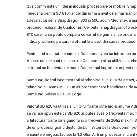
Qualcomm este un lider in industri procesoarelor mobile. Snapd
nereusita pentru SD 810, iar cel din urma a avut cele mai mar
adevarat cu seria Snapdragon 800 si 600, acum MediaTek a aju
procesor realizat de Qualcomm. Cel putin Snapdragon 615 est
810 care nu se poate compara cu varful de gama al celor de la
indica probleme pe care telefonul le-a avut din cauza procesoru
Pentru a-si recapata renumele, Qualcomm vrea sa introduca un
Aceste nuclee sunt realizate de Qualcomm si nu utilizeaza te
ar trebui sa fie destul de mare. Dar cel mai important aspect e
Samsung, liderul incontestabil al tehnologiei in ziua de ast
tehnologic 14nm FinFET. Un alt procesor care beneficiaza de ac
Samsung Galaxy S6 si S6 Edge.
Viitorul SD 820 va utiliza si un GPU foarte puternic si anume A
sa va mai spun este ca SD 820 ar putea avea o frecventa maxim
arhitectura foarte bine gandita si o frecventa de 2Ghz maxim. Sa
de un procesor grafic destul de bun. Si cei de la Qualcomm pot
eficiente energetic tactate la 1,2 Ghz. Ar fi un procesor eficient