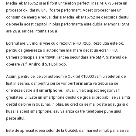
MediaTek MT6752 si ar fi fost un telefon perfect. Insa MT6735 este un
procesor ok, dar nu unul foarte performant. Acest procesor are un
consum de energie redus, dar si MediaTek MT6752 se descurca destul
de bine la acest capitol, in plus performanta este dubla. Memoria RAM
are
2GB
, iar cea interna
16GB
.
Ecranul are 5.5 inci si vine cu o rezolutie HD 720p. Rezolutia este ok,
pentru ca genereaza o autonomie mai mare decat un ecran FHD.
Camera principala are
13MP
, iar cea secundara are
5MP
. Sistemul de
operare va fi
Android 5.1
Lollipop.
Acum, pentru cei ce vor autonomie Oukitel K10000 va fi un telefon de
luat in seama, dar pentru cei ce vor
performanta
va trebui sa se
orienteze catre
alt smartphone
. Totusi, un alt aspect negativ va fi
greutatea lui. Este un smartphone destul de gros si probabil se va simti
destul de bine in buzunar. In plus, nu cred ca se mai poate adauga si o
husa la acest smartphone, sau va arata ca trei telefoane pune unul
peste altul.
Este de apreciat ideea celor de la Oukitel, dar mai este mult pana se va