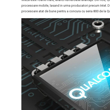
procesoare mobile, lasand in urma producatori precum Intel. D
procesoare atat de bune pentru a concura cu seria 800 de la Q