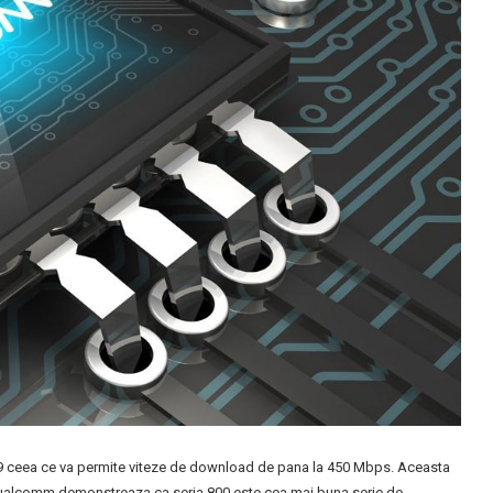
ceea ce va permite viteze de download de pana la 450 Mbps. Aceasta
Qualcomm demonstreaza ca seria 800 este cea mai buna serie de