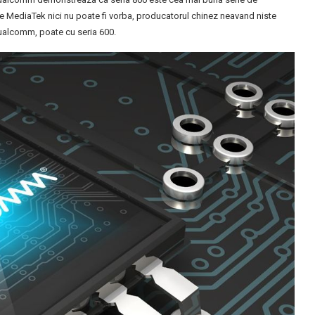
e MediaTek nici nu poate fi vorba, producatorul chinez neavand niste
ualcomm, poate cu seria 600.