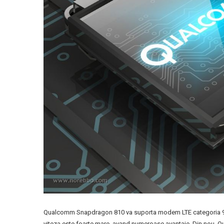
Qualcomm Snapdragon 810 va suporta modem LTE categoria 9 
viteza este foarte mare, avand numeroase avantaje. Din nou, 