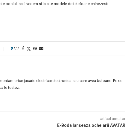
ste posibil sa il vedem si la alte modele de telefoane chinezesti.
0
montam orice jucarie electrica/electronica sau care avea butoane. Pe ce
 le testez.
articol urmator
E-Boda lanseaza ochelarii AVATAR