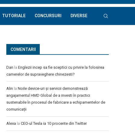
TUTORIALE
CONCURSURI
DIVERSE
COMENTARII
Dan
la
Englezii incep sa fie sceptici cu privire la folosirea
camerelor de supraveghere chinezesti?
Alin
la
Noile device-uri și servicii demonstrează
angajamentul HMD Global de a investi în practici
sustenabile în procesul de fabricare a echipamentelor de
comunicații
Alexa
la
CEO-ul Tesla ia 10 procente din Twitter