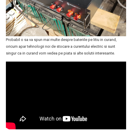
Probabil o sa va spun mai multe despre bateriile pe litiu in curand,
oricum apar tehnologii noi de stocare a curentului electric si sunt
singur ca in curand vom vedea pe piata si alte solutii interesante.