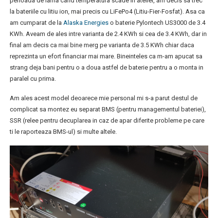
perioada de iarna cand temperatura scade in atelier, am decis sa trec
la bateriile cu litiu ion, mai precis cu LiFePo4 (Litiu-Fier-Fosfat). Asa ca
am cumparat de la
Alaska Energies
o baterie Pylontech US3000 de 3.4
KWh. Aveam de ales intre varianta de 2.4 KWh si cea de 3.4 KWh, dar in
final am decis ca mai bine merg pe varianta de 3.5 KWh chiar daca
reprezinta un efort financiar mai mare. Bineinteles ca m-am apucat sa
strang deja bani pentru o a doua astfel de baterie pentru a o monta in
paralel cu prima.
Am ales acest model deoarece mie personal mi s-a parut destul de
complicat sa montez eu separat BMS (pentru managementul bateriei),
SSR (relee pentru decuplarea in caz de apar diferite probleme pe care
ti le raporteaza BMS-ul) si multe altele.