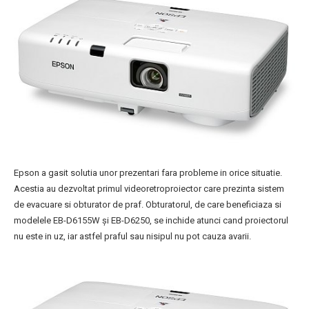
Epson a gasit solutia unor prezentari fara probleme in orice situatie.
Acestia au dezvoltat primul videoretroproiector care prezinta sistem
de evacuare si obturator de praf. Obturatorul, de care beneficiaza si
modelele EB-D6155W şi EB-D6250, se inchide atunci cand proiectorul
nu este in uz, iar astfel praful sau nisipul nu pot cauza avarii.