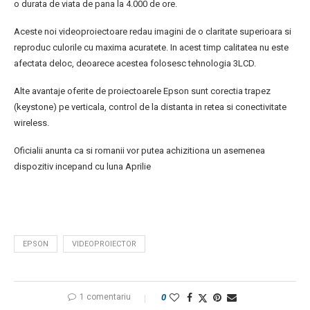
o durata de viata de pana la 4.000 de ore.
Aceste noi videoproiectoare redau imagini de o claritate superioara si
reproduc culorile cu maxima acuratete. In acest timp calitatea nu este
afectata deloc, deoarece acestea folosesc tehnologia 3LCD.
Alte avantaje oferite de proiectoarele Epson sunt corectia trapez
(keystone) pe verticala, control de la distanta in retea si conectivitate
wireless.
Oficialii anunta ca si romanii vor putea achizitiona un asemenea
dispozitiv incepand cu luna Aprilie
EPSON
VIDEOPROIECTOR
1 comentariu
0