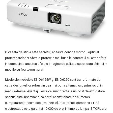
O caseta de sticla este secretul; aceasta contine motorul optic al
proiectoarelor si ofera o protectie mai buna la contactul cu atmosfera.
In consecinta acestea ofera o imagine de calitate superioara chiar si in
mediile cu foarte mult praf.
Modelele modelele EB-D6155W şi EB-D6250 sunt transformate de
catre design-ul lor robust in cea mai buna alternativa pentru lucrul in
medii extreme. Avantajul este ca sunt oferite la un cost de exploatare
scazut, asta insemnand ca pot fi achizitionate de numerosi
cumparatori precum scoli, muzee, cluburi, arene, companii. Filtrul
electrostatic este garantat 10.000 de ore, in timp ce lampa E-TORL are