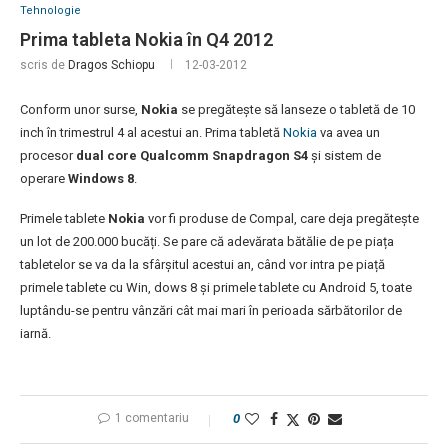
Tehnologie
Prima tableta Nokia în Q4 2012
scris de
Dragos Schiopu
12-03-2012
Conform unor surse,
Nokia
se pregătește să lanseze o tabletă de 10
inch în trimestrul 4 al acestui an. Prima tabletă
Nokia
va avea un
procesor
dual core Qualcomm Snapdragon S4
și sistem de
operare
Windows 8
.
Primele tablete
Nokia
vor fi produse de Compal, care deja pregătește
un lot de 200.000 bucăți. Se pare că adevărata bătălie de pe piața
tabletelor se va da la sfârșitul acestui an, când vor intra pe piață
primele tablete cu Win, dows 8 și primele tablete cu Android 5, toate
luptându-se pentru vânzări cât mai mari în perioada sărbătorilor de
iarnă.
1 comentariu
0