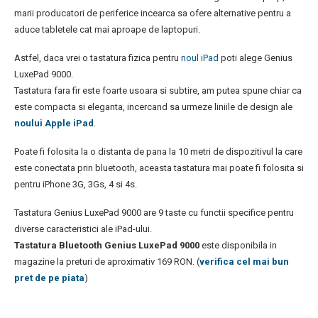
marii producatori de periferice incearca sa ofere alternative pentru a
aduce tabletele cat mai aproape de laptopuri.
Astfel, daca vrei o tastatura fizica pentru
noul iPad
poti alege Genius
LuxePad 9000.
Tastatura fara fir este foarte usoara si subtire, am putea spune chiar ca
este compacta si eleganta, incercand sa urmeze liniile de design ale
noului Apple iPad
.
Poate fi folosita la o distanta de pana la 10 metri de dispozitivul la care
este conectata prin bluetooth, aceasta tastatura mai poate fi folosita si
pentru iPhone 3G, 3Gs, 4 si 4s.
Tastatura Genius LuxePad 9000 are 9 taste cu functii specifice pentru
diverse caracteristici ale iPad-ului.
Tastatura Bluetooth Genius LuxePad 9000
este disponibila in
magazine la preturi de aproximativ 169 RON. (
verifica cel mai bun
pret de pe piata
)