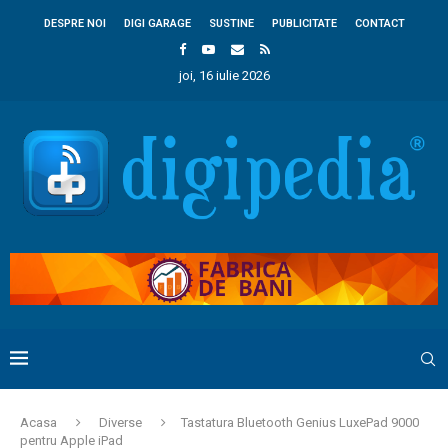
DESPRE NOI
DIGI GARAGE
SUSTINE
PUBLICITATE
CONTACT
joi, 16 iulie 2026
Acasa
Diverse
Tastatura Bluetooth Genius LuxePad 9000
pentru Apple iPad