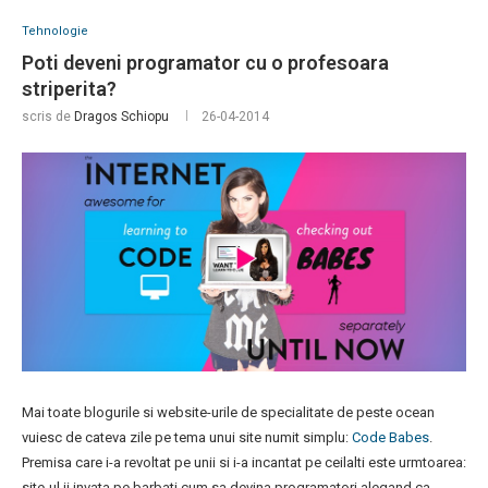
Tehnologie
Poti deveni programator cu o profesoara
striperita?
scris de
Dragos Schiopu
26-04-2014
Mai toate blogurile si website-urile de specialitate de peste ocean
vuiesc de cateva zile pe tema unui site numit simplu:
Code Babes
.
Premisa care i-a revoltat pe unii si i-a incantat pe ceilalti este urmtoarea:
site-ul ii invata pe barbati cum sa devina programatori alegand ca