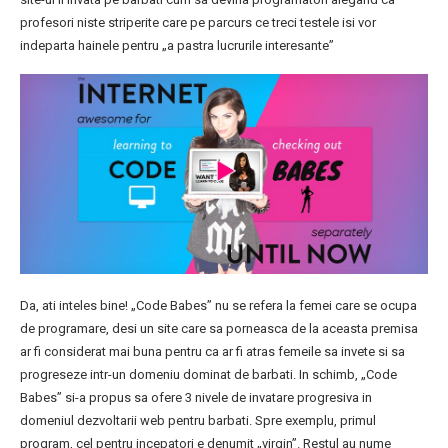
profesori niste striperite care pe parcurs ce treci testele isi vor
indeparta hainele pentru „a pastra lucrurile interesante”
Da, ati inteles bine! „Code Babes” nu se refera la femei care se ocupa
de programare, desi un site care sa porneasca de la aceasta premisa
ar fi considerat mai buna pentru ca ar fi atras femeile sa invete si sa
progreseze intr-un domeniu dominat de barbati. In schimb, „Code
Babes” si-a propus sa ofere 3 nivele de invatare progresiva in
domeniul dezvoltarii web pentru barbati. Spre exemplu, primul
program, cel pentru incepatori e denumit „virgin”. Restul au nume