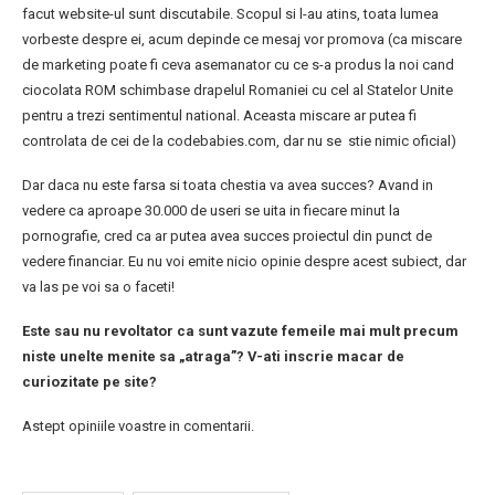
facut website-ul sunt discutabile. Scopul si l-au atins, toata lumea
vorbeste despre ei, acum depinde ce mesaj vor promova (ca miscare
de marketing poate fi ceva asemanator cu ce s-a produs la noi cand
ciocolata ROM schimbase drapelul Romaniei cu cel al Statelor Unite
pentru a trezi sentimentul national. Aceasta miscare ar putea fi
controlata de cei de la codebabies.com, dar nu se stie nimic oficial)
Dar daca nu este farsa si toata chestia va avea succes? Avand in
vedere ca aproape 30.000 de useri se uita in fiecare minut la
pornografie, cred ca ar putea avea succes proiectul din punct de
vedere financiar. Eu nu voi emite nicio opinie despre acest subiect, dar
va las pe voi sa o faceti!
Este sau nu revoltator ca sunt vazute femeile mai mult precum
niste unelte menite sa „atraga”? V-ati inscrie macar de
curiozitate pe site?
Astept opiniile voastre in comentarii.