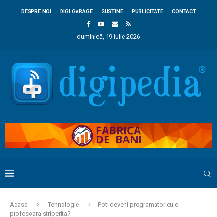
DESPRE NOI
DIGI GARAGE
SUSTINE
PUBLICITATE
CONTACT
duminică, 19 iulie 2026
Acasa
Tehnologie
Poti deveni programator cu o
profesoara striperita?