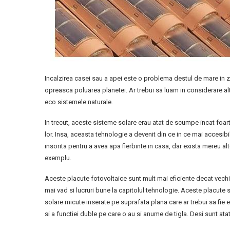
Incalzirea casei sau a apei este o problema destul de mare in z
opreasca poluarea planetei. Ar trebui sa luam in considerare al
eco sistemele naturale.
In trecut, aceste sisteme solare erau atat de scumpe incat foarte
lor. Insa, aceasta tehnologie a devenit din ce in ce mai accesibil
insorita pentru a avea apa fierbinte in casa, dar exista mereu a
exemplu.
Aceste placute fotovoltaice sunt mult mai eficiente decat vechil
mai vad si lucruri bune la capitolul tehnologie. Aceste placute su
solare micute inserate pe suprafata plana care ar trebui sa fie 
si a functiei duble pe care o au si anume de tigla. Desi sunt at