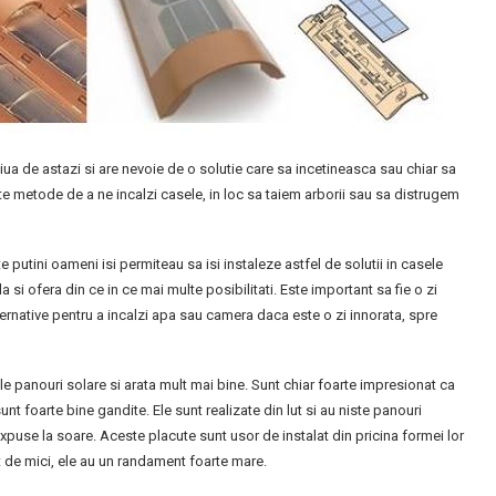
iua de astazi si are nevoie de o solutie care sa incetineasca sau chiar sa
te metode de a ne incalzi casele, in loc sa taiem arborii sau sa distrugem
 putini oameni isi permiteau sa isi instaleze astfel de solutii in casele
a si ofera din ce in ce mai multe posibilitati. Este important sa fie o zi
lternative pentru a incalzi apa sau camera daca este o zi innorata, spre
e panouri solare si arata mult mai bine. Sunt chiar foarte impresionat ca
nt foarte bine gandite. Ele sunt realizate din lut si au niste panouri
expuse la soare. Aceste placute sunt usor de instalat din pricina formei lor
at de mici, ele au un randament foarte mare.