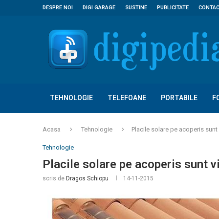
DESPRE NOI
DIGI GARAGE
SUSTINE
PUBLICITATE
CONTA
TEHNOLOGIE
TELEFOANE
PORTABILE
F
Acasa
Tehnologie
Placile solare pe acoperis sunt 
Tehnologie
Placile solare pe acoperis sunt v
scris de
Dragos Schiopu
14-11-2015