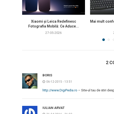
Xiaomi și Leica Redefinesc
Mai mult confo
Fotografia Mobilă: Ce Aduce...
27-05-2026
2 C
BORIS
06-12-2015 - 13:51
http://www.DigiPedia.ro
– Site-ul tau de stiri des
IULIAN ARVAT