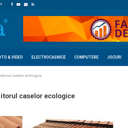
CT
OTO & VIDEO
ELECTROCASNICE
COMPUTERE
JOCURI
viitorul caselor ecologice
iitorul caselor ecologice