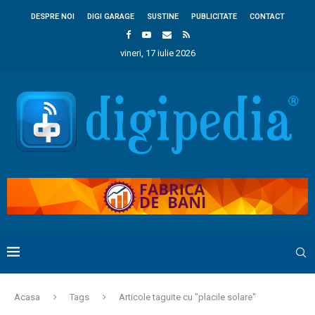
DESPRE NOI
DIGI GARAGE
SUSTINE
PUBLICITATE
CONTACT
vineri, 17 iulie 2026
Acasa
Tags
Articole taguite cu "placile solare"