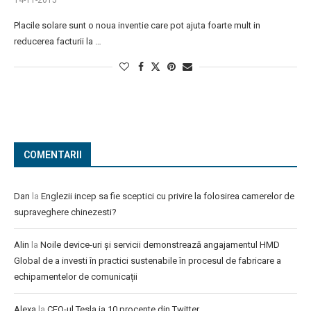
14-11-2015
Placile solare sunt o noua inventie care pot ajuta foarte mult in
reducerea facturii la …
COMENTARII
Dan
la
Englezii incep sa fie sceptici cu privire la folosirea camerelor de
supraveghere chinezesti?
Alin
la
Noile device-uri și servicii demonstrează angajamentul HMD
Global de a investi în practici sustenabile în procesul de fabricare a
echipamentelor de comunicații
Alexa
la
CEO-ul Tesla ia 10 procente din Twitter