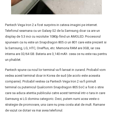
Pantech Vega Iron 2 a fost surprins in cateva imagini pe internet.
Telefonul seamana cu un Galaxy S2 de la Samsung doar ca are un
display de 5.3 inci cu rezolutie 1080p fiind un AMOLED. Procesorul
spuneam ca nu este un Snapdragon 805 ci un 801 care este prezent si
la Samsung, LG, HTC, OnePlus, etc. Memoria RAM are 3GB, iar cea
interna are 32/64 GB. Bateria are 3,140 mAh ceea ce nu este rau pentru
un phablet.
Pantech spune ca noul lor terminal va fi lansat in curand. Probabil vom
vedea acest terminal doar in Korea de sud (de acolo este aceasta
companie). Probabil vestea ca Pantech Vega Iron 2 va fi primult
terminal cu puternicul Qualcomm Snapdragon 805 SoC a fost o stire
care sa aduca atentia publicului catre acest terminal intr-o tara in care
Samsung si LG domina categoric. Deci, putem numi acea veste o
strategie de promovare, una care nu prea costa atat de mult. Ramane
de vazut ce dotari va mai avea telefonul.