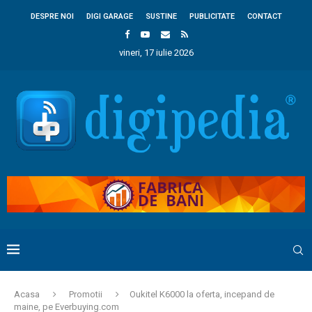
DESPRE NOI
DIGI GARAGE
SUSTINE
PUBLICITATE
CONTACT
vineri, 17 iulie 2026
Acasa
Promotii
Oukitel K6000 la oferta, incepand de
maine, pe Everbuying.com