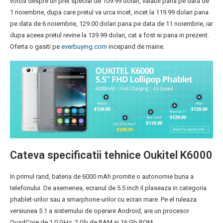
vorba despre un pret special de 109.99 dolari, valabil pana pe data de
1 noiembrie, dupa care pretul va urca incet, incet la 119.99 dolari pana
pe data de 6 noiembrie, 129.00 dolari pana pe data de 11 noiembrie, iar
dupa aceea pretul revine la 139.99 dolari, cat a fost si pana in prezent.
Oferta o gasiti pe
everbuying.com
incepand de maine.
Cateva specificatii tehnice Oukitel K6000
In primul rand, bateria de 6000 mAh promite o autonomie buna a
telefonului. De asemenea, ecranul de 5.5 inch il plaseaza in categoria
phablet-urilor sau a smarphone-urilor cu ecran mare. Pe el ruleaza
versiunea 5.1 a sistemului de operare Android, are un procesor
QuadCore de 1.0 GHz, 2 Gb de RAM si 16 Gb ROM.