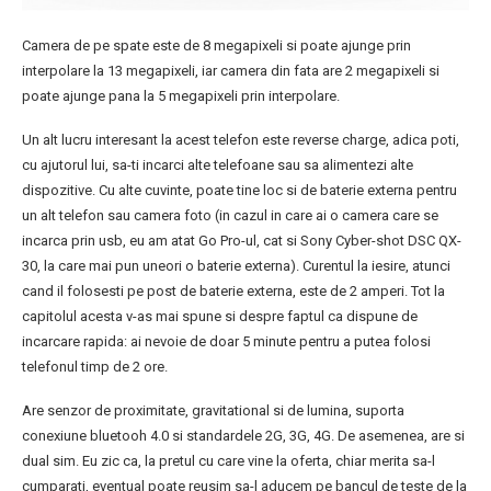
Camera de pe spate este de 8 megapixeli si poate ajunge prin
interpolare la 13 megapixeli, iar camera din fata are 2 megapixeli si
poate ajunge pana la 5 megapixeli prin interpolare.
Un alt lucru interesant la acest telefon este reverse charge, adica poti,
cu ajutorul lui, sa-ti incarci alte telefoane sau sa alimentezi alte
dispozitive. Cu alte cuvinte, poate tine loc si de baterie externa pentru
un alt telefon sau camera foto (in cazul in care ai o camera care se
incarca prin usb, eu am atat Go Pro-ul, cat si Sony Cyber-shot DSC QX-
30, la care mai pun uneori o baterie externa). Curentul la iesire, atunci
cand il folosesti pe post de baterie externa, este de 2 amperi. Tot la
capitolul acesta v-as mai spune si despre faptul ca dispune de
incarcare rapida: ai nevoie de doar 5 minute pentru a putea folosi
telefonul timp de 2 ore.
Are senzor de proximitate, gravitational si de lumina, suporta
conexiune bluetooh 4.0 si standardele 2G, 3G, 4G. De asemenea, are si
dual sim. Eu zic ca, la pretul cu care vine la oferta, chiar merita sa-l
cumparati, eventual poate reusim sa-l aducem pe bancul de teste de la