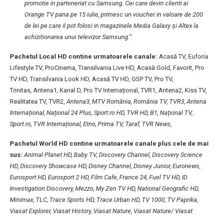
promotie in parteneriat cu Samsung. Cei care devin clienti ai
Orange TV pana pe 15 iulie, primesc un voucher in valoare de 200
de lei pe care il pot folosi in magazinele Media Galaxy şi Altex la
achizitionarea unui televizor Samsung.”
Pachetul Local HD contine urmatoarele canale:
Acasă TV, Euforia
Lifestyle TV, ProCinema, Transilvania Live HD, Acasă Gold, Favorit, Pro
TV HD, Transilvania Look HD, Acasă TV HD, GSP TV, Pro TV,
Trinitas, Antena1, Kanal D, Pro TV Internațional, TVR1, Antena2, Kiss TV,
Realitatea TV, TVR2,
Antena3, MTV România, România TV, TVR3,
Antena
Internațional, Național 24 Plus, Sport.ro HD, TVR HD,
B1, Național TV,
Sport.ro, TVR Internațional,
Etno, Prima TV, Taraf, TVR News,
Pachetul World HD contine urmatoarele canale plus cele de mai
sus:
Animal Planet HD, Baby TV, Discovery Channel, Discovery Science
HD, Discovery Showcase HD, Disney Channel, Disney Junior, Euronews,
Eurosport HD, Eurosport 2 HD, Film Cafe, France 24, Fuel TV HD, ID
Investigation Discovery, Mezzo, My Zen TV HD, National Geografic HD,
Minimax, TLC, Trace Sports HD, Trace Urban HD, TV 1000, TV Paprika,
Viasat Explorer, Viasat History, Viasat Nature, Viasat Nature/ Viasat