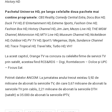
History HD.
Pachetul Universe HD, pe langa celelalte doua pachete mai
contine programele:
CBS Reality, Comedy Central Extra, Docu Box HD,
Duck TV HD,
E! Entertainment HD, Extreme Sports, Fashion One HD,
Fashion Box HD,
History Channel HD, Jim Jam, Mezzo Live HD, THE MGM
Channel,
Motorvision HD, MTV Live HD, Museum Channel HD, Nickeldeon
HD,
Outdoor HD, PV TV HD, Sport1/ Megamax, Style, Sundance Channel
HD,
Trace Tropical HD, Travel Mix, Turbo HD, VH1
La acest capitol, Orange TV va concura cu celelelte firme de servicii TV
prin satelit, acestea fiind RCS&RDS – Digi, Romtelecom – Dolce şi UPC
– Focus Sat.
Potrivit datelor ANCOM: La jumatatea anului trecut existau 5,92 de
milioane de abonati la serviciile TV, din care 3,67 milioane de abonati la
serviciile TV prin cablu, 2,21 milioane de abonati la serviciile DTH
(satelit) si 35.000 de abonati la serviciile IPTV,