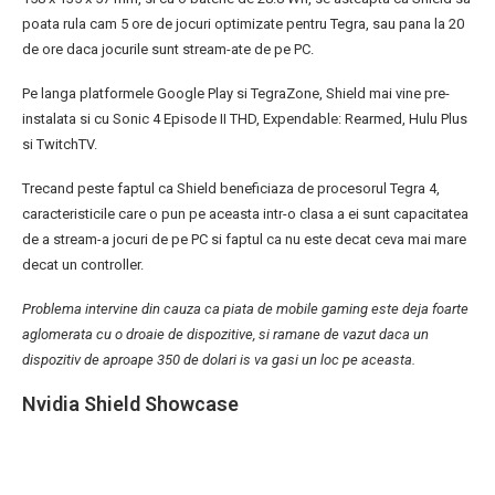
poata rula cam 5 ore de jocuri optimizate pentru Tegra, sau pana la 20
de ore daca jocurile sunt stream-ate de pe PC.
Pe langa platformele Google Play si TegraZone, Shield mai vine pre-
instalata si cu Sonic 4 Episode II THD, Expendable: Rearmed, Hulu Plus
si TwitchTV.
Trecand peste faptul ca Shield beneficiaza de procesorul Tegra 4,
caracteristicile care o pun pe aceasta intr-o clasa a ei sunt capacitatea
de a stream-a jocuri de pe PC si faptul ca nu este decat ceva mai mare
decat un controller.
Problema intervine din cauza ca piata de mobile gaming este deja foarte
aglomerata cu o droaie de dispozitive, si ramane de vazut daca un
dispozitiv de aproape 350 de dolari is va gasi un loc pe aceasta.
Nvidia Shield Showcase