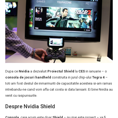
Dupa ce
Nvidia
a dezvaluit
Proiectul Shield
la
CES
in ianuarie – o
consola de jocuri handheld
construita in jurul chip-ului
Tegra 4
–
toti am fost destul de inmarmuriti de capacitatile acesteia si-am ramas
intrebandu-ne cand vom afla cat costa si data lansarii. Ei bine Nvidia au
venit cu raspunsurile.
Despre Nvidia Shield
Consola
, care acum este doar
Shield
– nu mai este proiect – va fi