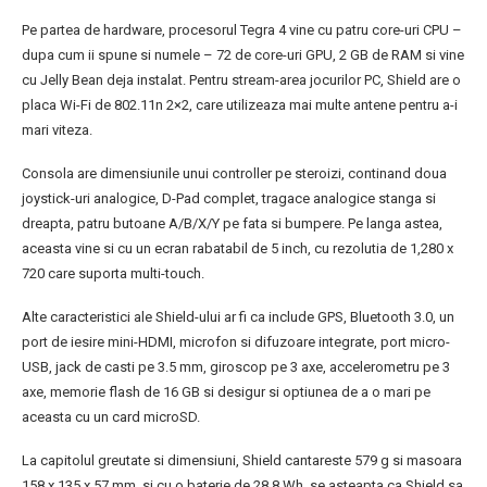
Pe partea de hardware, procesorul Tegra 4 vine cu patru core-uri CPU –
dupa cum ii spune si numele – 72 de core-uri GPU, 2 GB de RAM si vine
cu Jelly Bean deja instalat. Pentru stream-area jocurilor PC, Shield are o
placa Wi-Fi de 802.11n 2×2, care utilizeaza mai multe antene pentru a-i
mari viteza.
Consola are dimensiunile unui controller pe steroizi, continand doua
joystick-uri analogice, D-Pad complet, tragace analogice stanga si
dreapta, patru butoane A/B/X/Y pe fata si bumpere. Pe langa astea,
aceasta vine si cu un ecran rabatabil de 5 inch, cu rezolutia de 1,280 x
720 care suporta multi-touch.
Alte caracteristici ale Shield-ului ar fi ca include GPS, Bluetooth 3.0, un
port de iesire mini-HDMI, microfon si difuzoare integrate, port micro-
USB, jack de casti pe 3.5 mm, giroscop pe 3 axe, accelerometru pe 3
axe, memorie flash de 16 GB si desigur si optiunea de a o mari pe
aceasta cu un card microSD.
La capitolul greutate si dimensiuni, Shield cantareste 579 g si masoara
158 x 135 x 57 mm, si cu o baterie de 28.8 Wh, se asteapta ca Shield sa