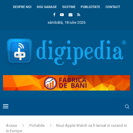
DESPRE NOI
DIGI GARAGE
SUSTINE
PUBLICITATE
CONTACT
sâmbătă, 18 iulie 2026
Acasa
Portabile
Noul Apple Watch va fi lansat in curand si
in Europa