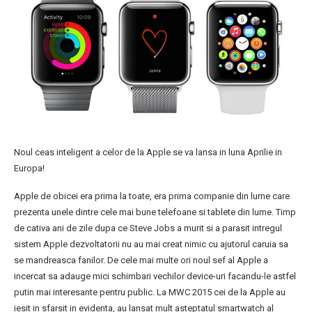
Noul ceas inteligent a celor de la Apple se va lansa in luna Aprilie in
Europa!
Apple de obicei era prima la toate, era prima companie din lume care
prezenta unele dintre cele mai bune telefoane si tablete din lume. Timp
de cativa ani de zile dupa ce Steve Jobs a murit si a parasit intregul
sistem Apple dezvoltatorii nu au mai creat nimic cu ajutorul caruia sa
se mandreasca fanilor. De cele mai multe ori noul sef al Apple a
incercat sa adauge mici schimbari vechilor device-uri facandu-le astfel
putin mai interesante pentru public. La MWC 2015 cei de la Apple au
iesit in sfarsit in evidenta, au lansat mult asteptatul smartwatch al