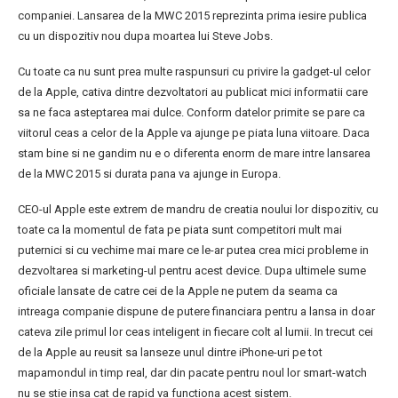
companiei. Lansarea de la MWC 2015 reprezinta prima iesire publica
cu un dispozitiv nou dupa moartea lui Steve Jobs.
Cu toate ca nu sunt prea multe raspunsuri cu privire la gadget-ul celor
de la Apple, cativa dintre dezvoltatori au publicat mici informatii care
sa ne faca asteptarea mai dulce. Conform datelor primite se pare ca
viitorul ceas a celor de la Apple va ajunge pe piata luna viitoare. Daca
stam bine si ne gandim nu e o diferenta enorm de mare intre lansarea
de la MWC 2015 si durata pana va ajunge in Europa.
CEO-ul Apple este extrem de mandru de creatia noului lor dispozitiv, cu
toate ca la momentul de fata pe piata sunt competitori mult mai
puternici si cu vechime mai mare ce le-ar putea crea mici probleme in
dezvoltarea si marketing-ul pentru acest device. Dupa ultimele sume
oficiale lansate de catre cei de la Apple ne putem da seama ca
intreaga companie dispune de putere financiara pentru a lansa in doar
cateva zile primul lor ceas inteligent in fiecare colt al lumii. In trecut cei
de la Apple au reusit sa lanseze unul dintre iPhone-uri pe tot
mapamondul in timp real, dar din pacate pentru noul lor smart-watch
nu se stie insa cat de rapid va functiona acest sistem.