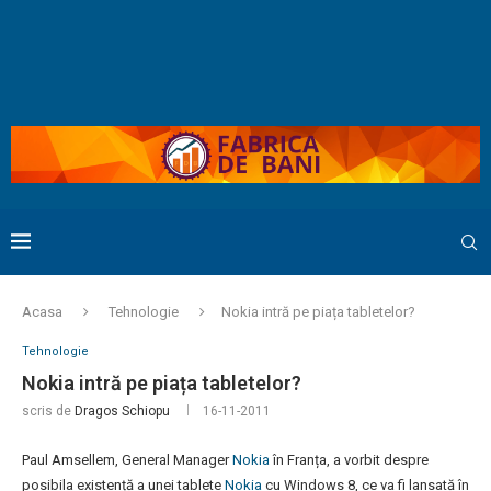
Acasa
Tehnologie
Nokia intră pe piața tabletelor?
Tehnologie
Nokia intră pe piața tabletelor?
scris de
Dragos Schiopu
16-11-2011
Paul Amsellem, General Manager
Nokia
în Franța, a vorbit despre
posibila existență a unei tablete
Nokia
cu Windows 8, ce va fi lansată în