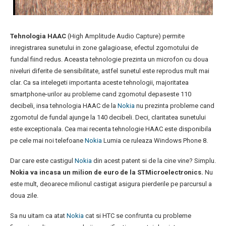
Tehnologia HAAC
(High Amplitude Audio Capture) permite
inregistrarea sunetului in zone galagioase, efectul zgomotului de
fundal fiind redus. Aceasta tehnologie prezinta un microfon cu doua
niveluri diferite de sensibilitate, astfel sunetul este reprodus mult mai
clar. Ca sa intelegeti importanta aceste tehnologii, majoritatea
smartphone-urilor au probleme cand zgomotul depaseste 110
decibeli, insa tehnologia HAAC de la
Nokia
nu prezinta probleme cand
zgomotul de fundal ajunge la 140 decibeli. Deci, claritatea sunetului
este exceptionala. Cea mai recenta tehnologie HAAC este disponibila
pe cele mai noi telefoane
Nokia
Lumia ce ruleaza Windows Phone 8.
Dar care este castigul
Nokia
din acest patent si de la cine vine? Simplu.
Nokia va incasa un milion de euro de la STMicroelectronics.
Nu
este mult, deoarece milionul castigat asigura pierderile pe parcursul a
doua zile.
Sa nu uitam ca atat
Nokia
cat si HTC se confrunta cu probleme