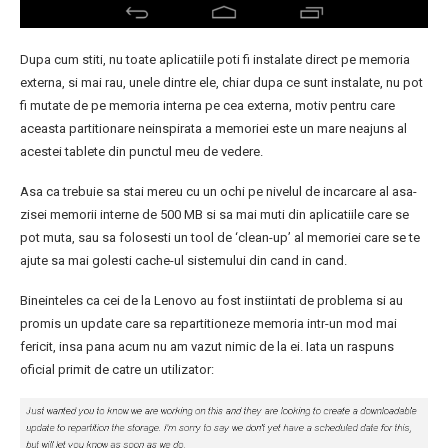
Dupa cum stiti, nu toate aplicatiile poti fi instalate direct pe memoria
externa, si mai rau, unele dintre ele, chiar dupa ce sunt instalate, nu pot
fi mutate de pe memoria interna pe cea externa, motiv pentru care
aceasta partitionare neinspirata a memoriei este un mare neajuns al
acestei tablete din punctul meu de vedere.
Asa ca trebuie sa stai mereu cu un ochi pe nivelul de incarcare al asa-
zisei memorii interne de 500 MB si sa mai muti din aplicatiile care se
pot muta, sau sa folosesti un tool de ‘clean-up’ al memoriei care se te
ajute sa mai golesti cache-ul sistemului din cand in cand.
Bineinteles ca cei de la Lenovo au fost instiintati de problema si au
promis un update care sa repartitioneze memoria intr-un mod mai
fericit, insa pana acum nu am vazut nimic de la ei. Iata un raspuns
oficial primit de catre un utilizator: