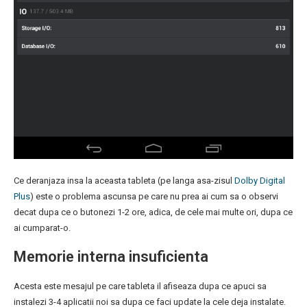
Ce deranjaza insa la aceasta tableta (pe langa asa-zisul
Dolby Digital
Plus
) este o problema ascunsa pe care nu prea ai cum sa o observi
decat dupa ce o butonezi 1-2 ore, adica, de cele mai multe ori, dupa ce
ai cumparat-o.
Memorie interna insuficienta
Acesta este mesajul pe care tableta il afiseaza dupa ce apuci sa
instalezi 3-4 aplicatii noi sa dupa ce faci update la cele deja instalate.