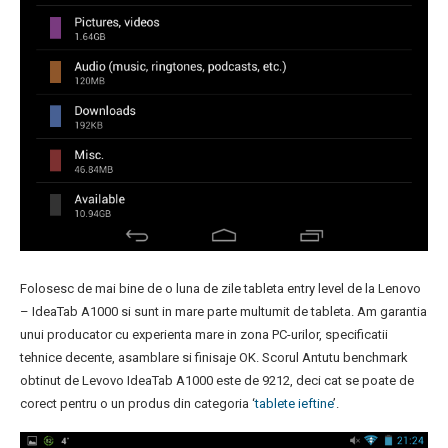
Folosesc de mai bine de o luna de zile tableta entry level de la Lenovo
– IdeaTab A1000 si sunt in mare parte multumit de tableta. Am garantia
unui producator cu experienta mare in zona PC-urilor, specificatii
tehnice decente, asamblare si finisaje OK. Scorul Antutu benchmark
obtinut de Levovo IdeaTab A1000 este de 9212, deci cat se poate de
corect pentru o un produs din categoria ‘
tablete ieftine
’.