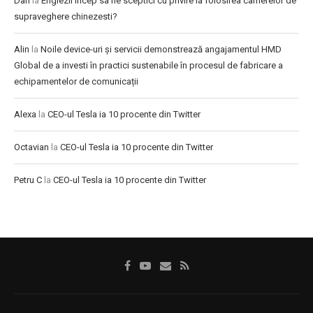
Dan
la
Englezii incep sa fie sceptici cu privire la folosirea camerelor de
supraveghere chinezesti?
Alin
la
Noile device-uri și servicii demonstrează angajamentul HMD
Global de a investi în practici sustenabile în procesul de fabricare a
echipamentelor de comunicații
Alexa
la
CEO-ul Tesla ia 10 procente din Twitter
Octavian
la
CEO-ul Tesla ia 10 procente din Twitter
Petru C
la
CEO-ul Tesla ia 10 procente din Twitter