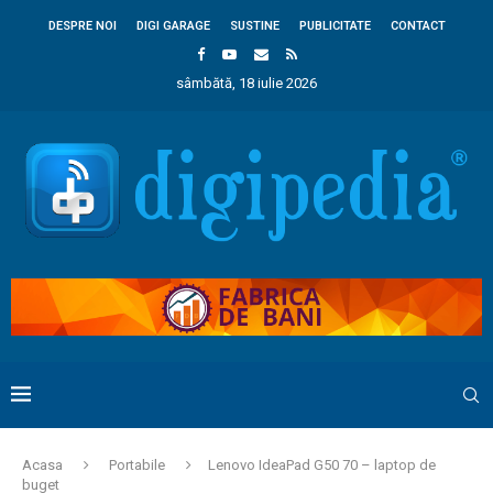
DESPRE NOI
DIGI GARAGE
SUSTINE
PUBLICITATE
CONTACT
sâmbătă, 18 iulie 2026
Acasa
Portabile
Lenovo IdeaPad G50 70 – laptop de
buget