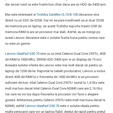
dar sincer cred ca este foarte bun chiar daca are un HDD de 5400 rpm.
Mai este interesant si
Toshiba Satellite CL10-B-100
deoarece vine
direct cu un SSD de 32GB. Dar mi se pare insuficient sa ai doar 32GB
de memorie pe un laptop. Iar acest Toshiba suporta maxim 2GB de
memoria RAM si are un procesor mai slab. Astfel, eu as merge pe
acest Lenovo deoarece este o solutie foarte buna pentru cineva care
nu este un gamer.
Lenovo IdeaPad G50 70
vine cu un Intel Celeron Dual Core 2957U, 4GB
de RAM la 1600 Mhz, 500GB HDD 5400 rpm si un display de 15 inci.
Aceasta solutie oferita de Lenovo este mai mult decat ok pentru un
laptop de 1200 de lei. Raportat la ceilalti producatori, Lenovo a inclus
direct 4GB de RAM la o frecventa de 1600 de Mhz si un procesor
suficient de bun. Intel Celeron Dual Core 2957U tactat la 1,4 Ghz este
mult mai bun decat Intel Celeron Dual Core N2840 care are 2,16 Ghz.
Cei care se vor lua dupa frecventa la procesor vor face o alegere
gresita. Arhitectura pentru Celeron 2957U este mult mai buna decat la
N2840, astfel
Lenovo IdeaPad G50 70
este o solutie ideala pentru
multe persoane care vor un laptop fiabil, destul de rapid pentru pretul