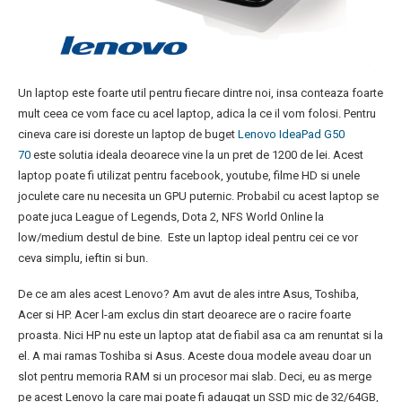
Un laptop este foarte util pentru fiecare dintre noi, insa conteaza foarte
mult ceea ce vom face cu acel laptop, adica la ce il vom folosi. Pentru
cineva care isi doreste un laptop de buget
Lenovo IdeaPad G50
70
este solutia ideala deoarece vine la un pret de 1200 de lei. Acest
laptop poate fi utilizat pentru facebook, youtube, filme HD si unele
joculete care nu necesita un GPU puternic. Probabil cu acest laptop se
poate juca League of Legends, Dota 2, NFS World Online la
low/medium destul de bine. Este un laptop ideal pentru cei ce vor
ceva simplu, ieftin si bun.
De ce am ales acest Lenovo? Am avut de ales intre Asus, Toshiba,
Acer si HP. Acer l-am exclus din start deoarece are o racire foarte
proasta. Nici HP nu este un laptop atat de fiabil asa ca am renuntat si la
el. A mai ramas Toshiba si Asus. Aceste doua modele aveau doar un
slot pentru memoria RAM si un procesor mai slab. Deci, eu as merge
pe acest Lenovo la care mai poate fi adaugat un SSD mic de 32/64GB,