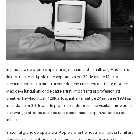
In plus fata de ofertele aplicatiilor, sectiunea „La multi ani, Mac” are un
link catre site-ul Apple care exploreaza cei 30 de ani de Mac, o
sectiune speciala a site-ului care descrie utilizarea a diferite modele
Mac de-a lungul anilor de catre artisti importanti si profesionisti
creativi.The Macintosh 128K a fost initial lansat pe 24 ianuarie 1984 si,
in ciuda celor 30 de ani de progrese in domeniul serviciilor hardware si
software, platforma are inca unele asemanari surprinzatoare cu cea
initiala.
Sistemul grafic de operare al Apple a oferit o noua, dar totusi familiara
abordare de calcul, una care a permis interactiuni noi cu datele si