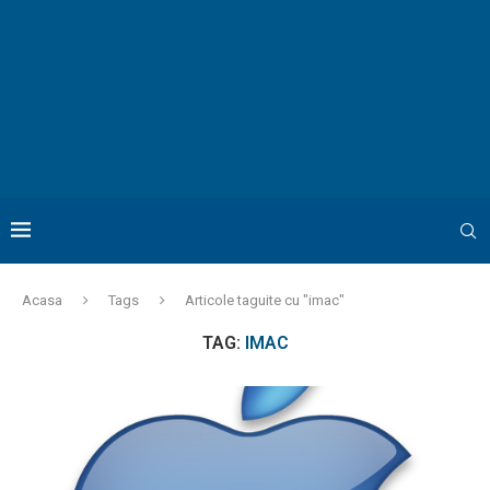
Acasa
Tags
Articole taguite cu "imac"
TAG:
IMAC