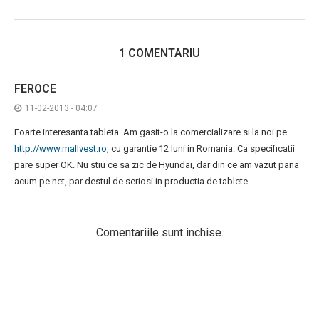
1 COMENTARIU
FEROCE
11-02-2013 - 04:07
Foarte interesanta tableta. Am gasit-o la comercializare si la noi pe
http://www.mallvest.ro
, cu garantie 12 luni in Romania. Ca specificatii
pare super OK. Nu stiu ce sa zic de Hyundai, dar din ce am vazut pana
acum pe net, par destul de seriosi in productia de tablete.
Comentariile sunt inchise.