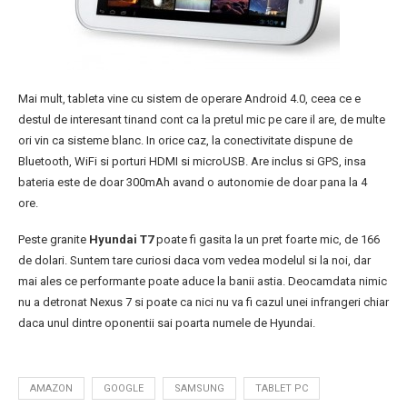
Mai mult, tableta vine cu sistem de operare Android 4.0, ceea ce e
destul de interesant tinand cont ca la pretul mic pe care il are, de multe
ori vin ca sisteme blanc. In orice caz, la conectivitate dispune de
Bluetooth, WiFi si porturi HDMI si microUSB. Are inclus si GPS, insa
bateria este de doar 300mAh avand o autonomie de doar pana la 4
ore.
Peste granite
Hyundai T7
poate fi gasita la un pret foarte mic, de 166
de dolari. Suntem tare curiosi daca vom vedea modelul si la noi, dar
mai ales ce performante poate aduce la banii astia. Deocamdata nimic
nu a detronat Nexus 7 si poate ca nici nu va fi cazul unei infrangeri chiar
daca unul dintre oponentii sai poarta numele de Hyundai.
AMAZON
GOOGLE
SAMSUNG
TABLET PC