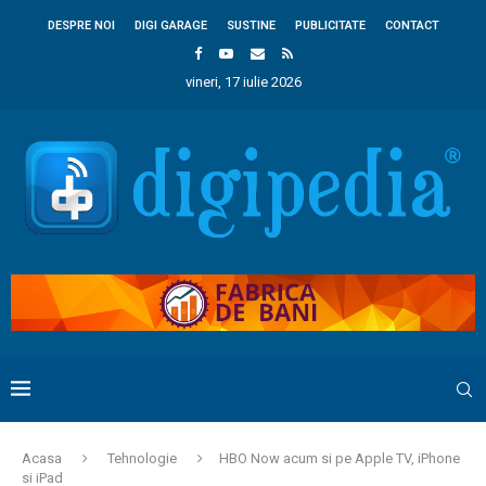
DESPRE NOI
DIGI GARAGE
SUSTINE
PUBLICITATE
CONTACT
vineri, 17 iulie 2026
Acasa
Tehnologie
HBO Now acum si pe Apple TV, iPhone
si iPad