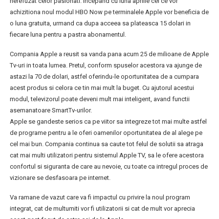
nerefuzat celor pasionati. Incepand cu luna aprilie cei ce vor
achizitiona noul modul HBO Now pe terminalele Apple vor beneficia de
o luna gratuita, urmand ca dupa acceea sa plateasca 15 dolari in
fiecare luna pentru a pastra abonamentul.
Compania Apple a reusit sa vanda pana acum 25 de milioane de Apple
Tv-uri in toata lumea. Pretul, conform spuselor acestora va ajunge de
astazi la 70 de dolari, astfel oferindu-le oportunitatea de a cumpara
acest produs si celora ce tin mai mult la buget. Cu ajutorul acestui
modul, televizorul poate deveni mult mai inteligent, avand functii
asemanatoare SmartTv-urilor.
Apple se gandeste serios ca pe viitor sa integreze tot mai multe astfel
de programe pentru a le oferi oamenilor oportunitatea de al alege pe
cel mai bun. Compania continua sa caute tot felul de solutii sa atraga
cat mai multi utilizatori pentru sistemul Apple TV, sa le ofere acestora
confortul si siguranta de care au nevoie, cu toate ca intregul proces de
vizionare se desfasoara pe internet.
Va ramane de vazut care va fi impactul cu privire la noul program
integrat, cat de multumiti vor fi utilizatorii si cat de mult vor aprecia