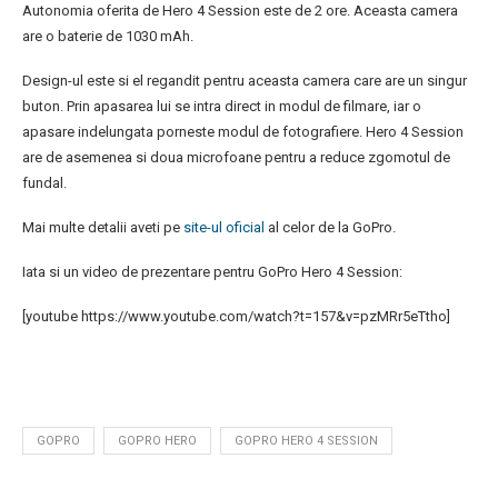
Autonomia oferita de Hero 4 Session este de 2 ore. Aceasta camera
are o baterie de 1030 mAh.
Design-ul este si el regandit pentru aceasta camera care are un singur
buton. Prin apasarea lui se intra direct in modul de filmare, iar o
apasare indelungata porneste modul de fotografiere. Hero 4 Session
are de asemenea si doua microfoane pentru a reduce zgomotul de
fundal.
Mai multe detalii aveti pe
site-ul oficial
al celor de la GoPro.
Iata si un video de prezentare pentru GoPro Hero 4 Session:
[youtube https://www.youtube.com/watch?t=157&v=pzMRr5eTtho]
GOPRO
GOPRO HERO
GOPRO HERO 4 SESSION