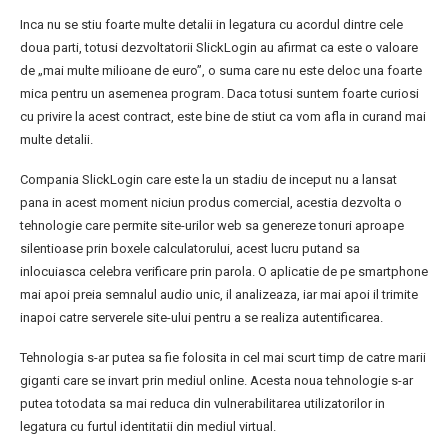
Inca nu se stiu foarte multe detalii in legatura cu acordul dintre cele
doua parti, totusi dezvoltatorii SlickLogin au afirmat ca este o valoare
de „mai multe milioane de euro”, o suma care nu este deloc una foarte
mica pentru un asemenea program. Daca totusi suntem foarte curiosi
cu privire la acest contract, este bine de stiut ca vom afla in curand mai
multe detalii.
Compania SlickLogin care este la un stadiu de inceput nu a lansat
pana in acest moment niciun produs comercial, acestia dezvolta o
tehnologie care permite site-urilor web sa genereze tonuri aproape
silentioase prin boxele calculatorului, acest lucru putand sa
inlocuiasca celebra verificare prin parola. O aplicatie de pe smartphone
mai apoi preia semnalul audio unic, il analizeaza, iar mai apoi il trimite
inapoi catre serverele site-ului pentru a se realiza autentificarea.
Tehnologia s-ar putea sa fie folosita in cel mai scurt timp de catre marii
giganti care se invart prin mediul online. Acesta noua tehnologie s-ar
putea totodata sa mai reduca din vulnerabilitarea utilizatorilor in
legatura cu furtul identitatii din mediul virtual.