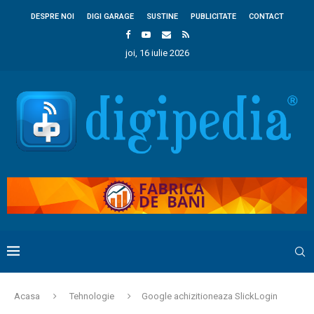
DESPRE NOI
DIGI GARAGE
SUSTINE
PUBLICITATE
CONTACT
joi, 16 iulie 2026
Acasa
Tehnologie
Google achizitioneaza SlickLogin