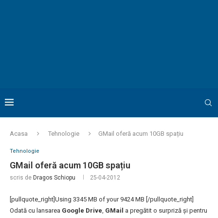
Acasa
Tehnologie
GMail oferă acum 10GB spațiu
Tehnologie
GMail oferă acum 10GB spațiu
scris de
Dragos Schiopu
25-04-2012
[pullquote_right]Using 3345 MB of your 9424 MB [/pullquote_right]
Odată cu lansarea
Google Drive
,
GMail
a pregătit o surpriză și pentru