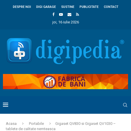
DESPRE NOI
DIGI GARAGE
SUSTINE
PUBLICITATE
CONTACT
joi, 16 iulie 2026
Acasa
Portabile
Gigaset QV830 si Gigaset QV1030 –
tablete de calitate nemteasca