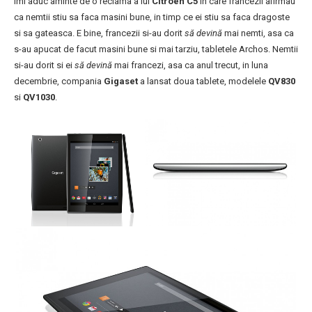
Imi aduc aminte de o reclama a lui
Citroen C5
in care francezii afirmau
ca nemtii stiu sa faca masini bune, in timp ce ei stiu sa faca dragoste
si sa gateasca. E bine, francezii si-au dorit
s
ă
devină
mai nemti, asa ca
s-au apucat de facut masini bune si mai tarziu, tabletele Archos. Nemtii
si-au dorit si ei
s
ă
devină
mai francezi, asa ca anul trecut, in luna
decembrie, compania
Gigaset
a lansat doua tablete, modelele
QV830
si
QV1030
.